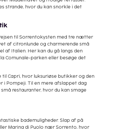
over Middelhavet og frodige terrasser.
es strande, hvor du kan snorkle i det
tik
rejsen til Sorrentokysten med tre nætter
ivet af citronlunde og charmerende små
l af Italien. Her kan du gå langs den
Villa Comunale-parken eller besøge det
til Capri, hvor luksuriøse butikker og den
ner i Pompeji. Til en mere afslappet dag
ed små restauranter, hvor du kan smage
tastiske bademuligheder. Slap af på
ller Marina di Puolo nær Sorrento, hvor