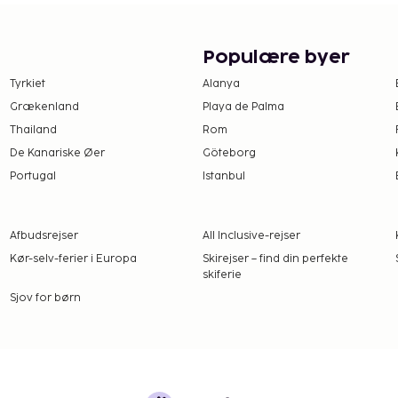
Populære byer
Tyrkiet
Alanya
Grækenland
Playa de Palma
Thailand
Rom
De Kanariske Øer
Göteborg
Portugal
Istanbul
Afbudsrejser
All Inclusive-rejser
Kør-selv-ferier i Europa
Skirejser – find din perfekte
skiferie
Sjov for børn