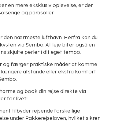
er en mere eksklusiv oplevelse, er der
solsenge og parasoller.
 er den nærmeste lufthavn. Herfra kan du
ysten via Sembo. At leje bil er også en
ns skjulte perler i dit eget tempo.
ser og færger praktiske måder at komme
r længere afstande eller ekstra komfort
 Sembo.
arme og book din rejse direkte via
r for livet!
nt tilbyder rejsende forskellige
se under Pakkerejseloven, hvilket sikrer