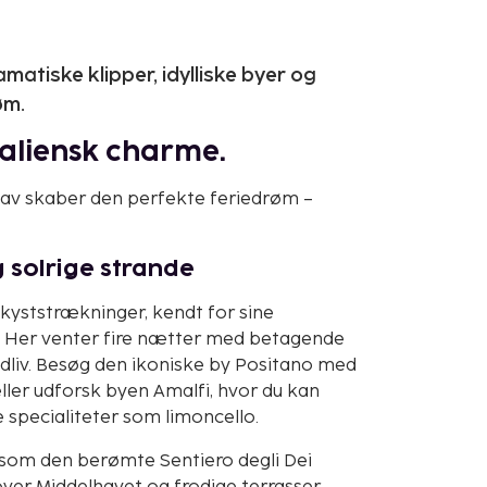
atiske klipper, idylliske byer og
øm.
italiensk charme.
 hav skaber den perfekte feriedrøm –
 solrige strande
kyststrækninger, kendt for sine
r. Her venter fire nætter med betagende
ndliv. Besøg den ikoniske by Positano med
ller udforsk byen Amalfi, hvor du kan
specialiteter som limoncello.
 som den berømte Sentiero degli Dei