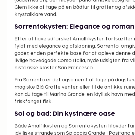
(Gudernes Sti), der tilbyder panoramiske udsigter 
Glem ikke at tage på en bådtur til grotter og afsid
krystalklare vand.
Sorrentokysten: Elegance og roman
Efter at have udforsket Amalfikysten fortsætter 
fyldt med elegance og afslapning. Sorrento, omg
gader, er den perfekte base for at opleve denne de
livlige hovedgade Corso Italia, nyde udsigten fra 
historiske kloster San Francesco.
Fra Sorrento er det også nemt at tage på dagsture 
magiske Blå Grotte venter, eller til de antikke rui
kan du tage til Marina Grande, en idyllisk havn m
friskfanget fisk.
Sol og bad: Din kystnære oase
Både Amalfikysten og Sorrentokysten tilbyder fan
idylliske strande som Spiaggia Grande i Positano e