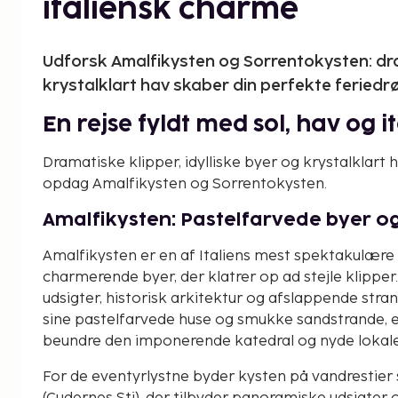
italiensk charme
Udforsk Amalfikysten og Sorrentokysten: dram
krystalklart hav skaber din perfekte feriedr
En rejse fyldt med sol, hav og 
Dramatiske klipper, idylliske byer og krystalklart
opdag Amalfikysten og Sorrentokysten.
Amalfikysten: Pastelfarvede byer og
Amalfikysten er en af Italiens mest spektakulære 
charmerende byer, der klatrer op ad stejle klippe
udsigter, historisk arkitektur og afslappende stra
sine pastelfarvede huse og smukke sandstrande, e
beundre den imponerende katedral og nyde lokale 
For de eventyrlystne byder kysten på vandrestier