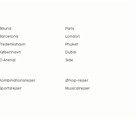
Billund
Paris
Barcelona
London
Frederikshavn
Phuket
København
Dubai
El Arenal
Side
Kombinationsrejser
Øhop-rejser
Sportsrejser
Musicalrejser