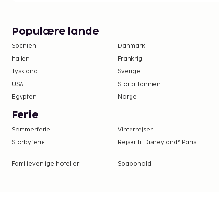
Populære lande
Spanien
Danmark
Italien
Frankrig
Tyskland
Sverige
USA
Storbritannien
Egypten
Norge
Ferie
Sommerferie
Vinterrejser
Storbyferie
Rejser til Disneyland® Paris
Familievenlige hoteller
Spaophold