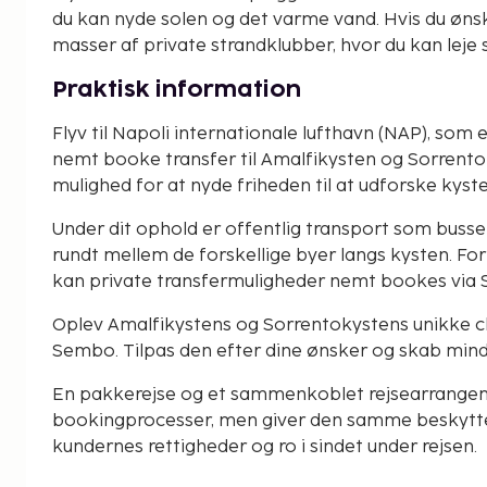
du kan nyde solen og det varme vand. Hvis du ønsk
masser af private strandklubber, hvor du kan leje 
Praktisk information
Flyv til Napoli internationale lufthavn (NAP), som
nemt booke transfer til Amalfikysten og Sorrentok
mulighed for at nyde friheden til at udforske kyste
Under dit ophold er offentlig transport som bus
rundt mellem de forskellige byer langs kysten. Fo
kan private transfermuligheder nemt bookes via
Oplev Amalfikystens og Sorrentokystens unikke ch
Sembo. Tilpas den efter dine ønsker og skab minde
En pakkerejse og et sammenkoblet rejsearrangeme
bookingprocesser, men giver den samme beskyttel
kundernes rettigheder og ro i sindet under rejsen.