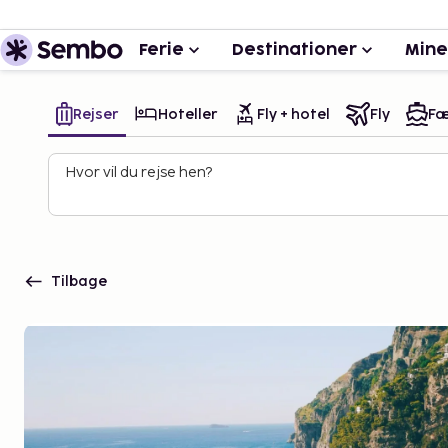
Ferie
Destinationer
Mine
Rejser
Hoteller
Fly + hotel
Fly
Fæ
Hvor vil du rejse hen?
Tilbage