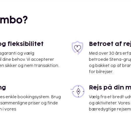
embo?
 fleksibilitet
Betroet af r
isgaranti og vælg
Med over 30 års erfa
il dine behov. Vi accepterer
betroede Stena-grup
en sikker og nem transaktion.
og bakket op af bra
for bilrejser.
ng
Rejs på din 
res enkle bookingsystem. Brug
Vælg fra et bredt udv
at sammenligne priser og finde
og aktiviteter. Vores 
 i vores
bæredygtige rejsemul