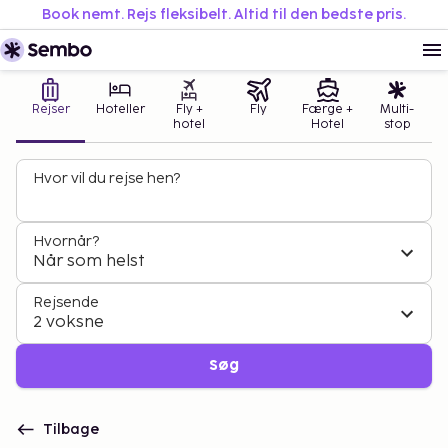
Book nemt. Rejs fleksibelt. Altid til den bedste pris.
Rejser
Hoteller
Fly +
Fly
Færge +
Multi-
hotel
Hotel
stop
Hvor vil du rejse hen?
Hvornår?
Når som helst
Rejsende
2 voksne
Søg
Tilbage