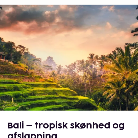
Bali – tropisk skønhed og
afslapning