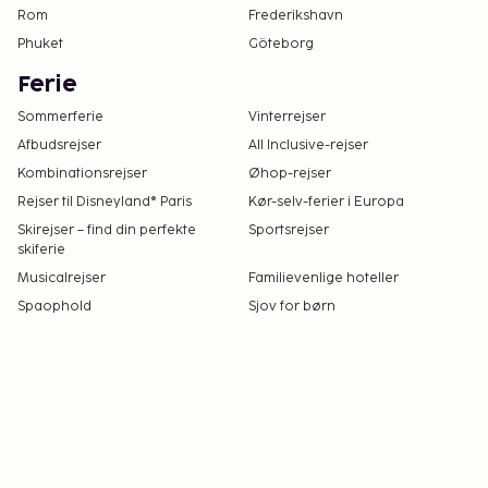
Rom
Frederikshavn
Phuket
Göteborg
Ferie
Sommerferie
Vinterrejser
Afbudsrejser
All Inclusive-rejser
Kombinationsrejser
Øhop-rejser
Rejser til Disneyland® Paris
Kør-selv-ferier i Europa
Skirejser – find din perfekte
Sportsrejser
skiferie
Musicalrejser
Familievenlige hoteller
Spaophold
Sjov for børn