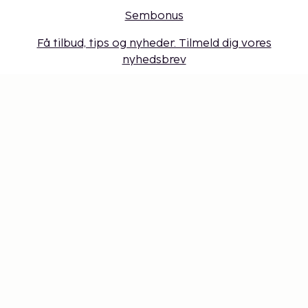
Sembonus
Få tilbud, tips og nyheder. Tilmeld dig vores
nyhedsbrev
Gavekort
Cookie-indstillinger
Gå ikke glip af noget – få de seneste
opdateringer
Hold dig opdateret med det nyeste fra os! Få
rejsetips, inspiration og adgang til eksklusive tilbud.
Abonner