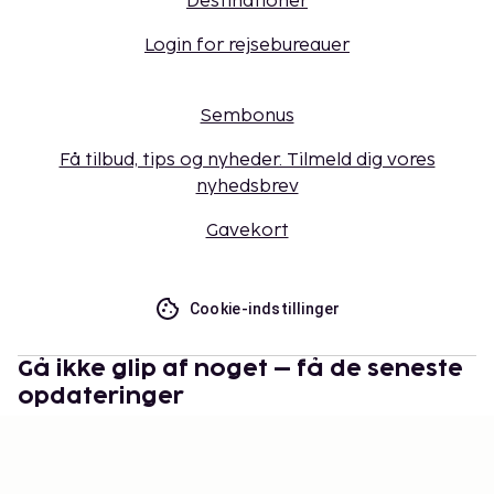
Destinationer
Login for rejsebureauer
Sembonus
Få tilbud, tips og nyheder. Tilmeld dig vores
nyhedsbrev
Gavekort
Cookie-indstillinger
Gå ikke glip af noget – få de seneste
opdateringer
Hold dig opdateret med det nyeste fra os! Få
rejsetips, inspiration og adgang til eksklusive tilbud.