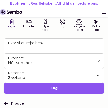
Book nemt. Rejs fleksibelt. Altid til den bedste pris.
Rejser
Hoteller
Fly +
Fly
Færge +
Multi-
hotel
Hotel
stop
Hvor vil du rejse hen?
Hvornår?
Når som helst
Rejsende
2 voksne
Søg
Tilbage