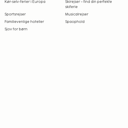
Kør-selv-ferier i Europa
Skirejser – find din perfekte
skiferie
Sportsrejser
Musicalrejser
Familievenlige hoteller
Spaophold
Sjov for børn