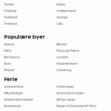
Tyrkiet
Italien
Frankrig
Grækenland
Tyskland
Sverige
Thailand
USA
Populære byer
Alanya
Billund
Paris
Playa de Palma
Barcelona
London
Rom
Frederikshavn
Phuket
Göteborg
Ferie
Sommerferie
Vinterrejser
Afbudsrejser
All Inclusive-rejser
Kombinationsrejser
Øhop-rejser
Storbyferie
Rejser til Disneyland® Paris