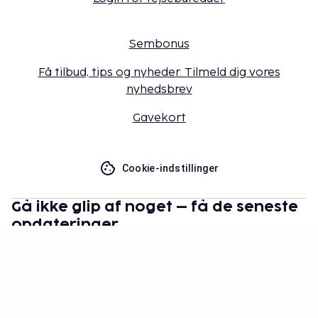
Sembonus
Få tilbud, tips og nyheder. Tilmeld dig vores
nyhedsbrev
Gavekort
Cookie-indstillinger
Gå ikke glip af noget – få de seneste
opdateringer
Hold dig opdateret med det nyeste fra os! Få
rejsetips, inspiration og adgang til eksklusive tilbud.