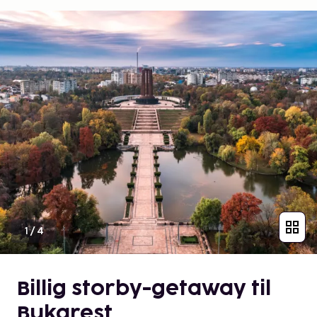
1
/
4
Billig storby-getaway til
Bukarest