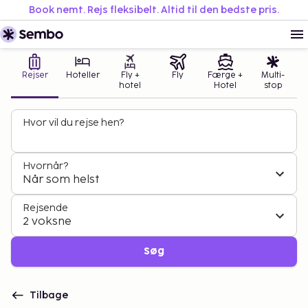
Book nemt. Rejs fleksibelt. Altid til den bedste pris.
Rejser
Hoteller
Fly +
Fly
Færge +
Multi-
hotel
Hotel
stop
Hvor vil du rejse hen?
Hvornår?
Når som helst
Rejsende
2 voksne
Søg
Tilbage