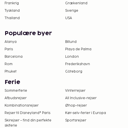
Frankrig
Grækenland
Tyskland
Sverige
Thailand
USA
Populære byer
Alanya
Billund
Paris
Playa de Palma
Barcelona
London
Rom
Frederikshavn
Phuket
Göteborg
Ferie
Sommerferie
Vinterrejser
Afbudsrejser
All Inclusive-rejser
Kombinationsrejser
Øhop-rejser
Rejser til Disneyland® Paris
Kør-selv-ferier i Europa
Skirejser – find din perfekte
Sportsrejser
skiferie