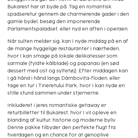
Bukarest har at byde på. Tag en romantisk
spadseretur gennem de charmerende gader i den
gamle bydel, besøg den imponerende
Parlamentspaladset, eller nyd en aften i operaen.
Når sulten melder sig, kan I nyde middag på en af
de mange hyggelige restauranter i nærheden,
hvor I kan smage på lokale delikatesser som
sarmale (fyldte kålblade) og papanasi (en sød
dessert med ost og syltetøj). Efter middagen kan
I gå hånd i hånd langs Dâmbovița-floden, eller
tage en tur i Tineretului Park, hvor I kan nyde en
stille stund sammen under stjernerne.
Inkluderet i jeres romantiske getaway er
returbilletter til Bukarest, hvor I vil opleve en
blanding af kultur, historie og moderne byliv.
Denne pakke tilbyder den perfekte flugt fra
hverdagen og en chance for at genoplive