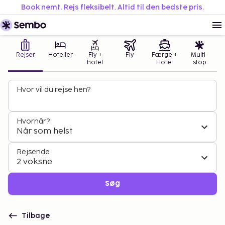
Book nemt. Rejs fleksibelt. Altid til den bedste pris.
Rejser
Hoteller
Fly +
Fly
Færge +
Multi-
hotel
Hotel
stop
Hvor vil du rejse hen?
Hvornår?
Når som helst
Rejsende
2 voksne
Søg
Tilbage