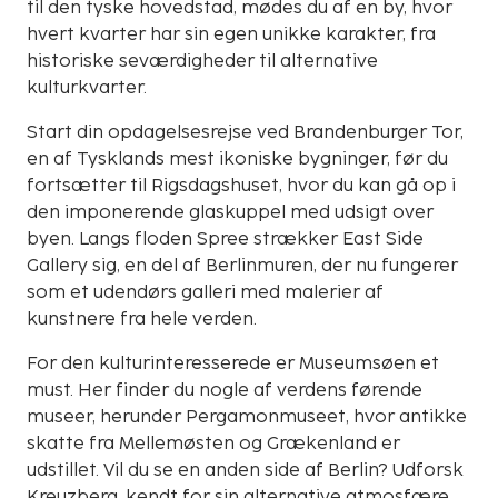
til den tyske hovedstad, mødes du af en by, hvor
hvert kvarter har sin egen unikke karakter, fra
historiske seværdigheder til alternative
kulturkvarter.
Start din opdagelsesrejse ved Brandenburger Tor,
en af Tysklands mest ikoniske bygninger, før du
fortsætter til Rigsdagshuset, hvor du kan gå op i
den imponerende glaskuppel med udsigt over
byen. Langs floden Spree strækker East Side
Gallery sig, en del af Berlinmuren, der nu fungerer
som et udendørs galleri med malerier af
kunstnere fra hele verden.
For den kulturinteresserede er Museumsøen et
must. Her finder du nogle af verdens førende
museer, herunder Pergamonmuseet, hvor antikke
skatte fra Mellemøsten og Grækenland er
udstillet. Vil du se en anden side af Berlin? Udforsk
Kreuzberg, kendt for sin alternative atmosfære,