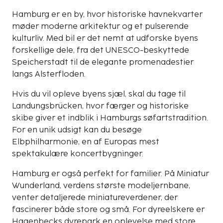
Hamburg er en by, hvor historiske havnekvarter
møder moderne arkitektur og et pulserende
kulturliv. Med bil er det nemt at udforske byens
forskellige dele, fra det UNESCO-beskyttede
Speicherstadt til de elegante promenadestier
langs Alsterfloden.
Hvis du vil opleve byens sjæl, skal du tage til
Landungsbrücken, hvor færger og historiske
skibe giver et indblik i Hamburgs søfartstradition.
For en unik udsigt kan du besøge
Elbphilharmonie, en af Europas mest
spektakulære koncertbygninger.
Hamburg er også perfekt for familier. På Miniatur
Wunderland, verdens største modeljernbane,
venter detaljerede miniatureverdener, der
fascinerer både store og små. For dyreelskere er
Hagenbecks dyrepark en oplevelse med store