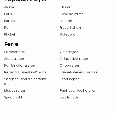
Alanya
Billund
Paris
Playa de Palma
Barcelona
London
Rom
Frederikshavn
Phuket
Göteborg
Ferie
Sommerferie
Vinterrejser
Afbudsrejser
All Inclusive-rejser
Kombinationsrejser
Øhop-rejser
Rejser til Disneyland® Paris
Kør-selv-ferier i Europa
Skirejser – find din perfekte
Sportsrejser
skiferie
Musicalrejser
Familievenlige hoteller
Spaophold
Sjov for børn