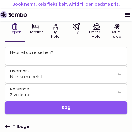
Book nemt. Rejs fleksibelt. Altid til den bedste pris.
Rejser
Hoteller
Fly +
Fly
Færge +
Multi-
hotel
Hotel
stop
Hvor vil du rejse hen?
Hvornår?
Når som helst
Rejsende
2 voksne
Søg
Tilbage