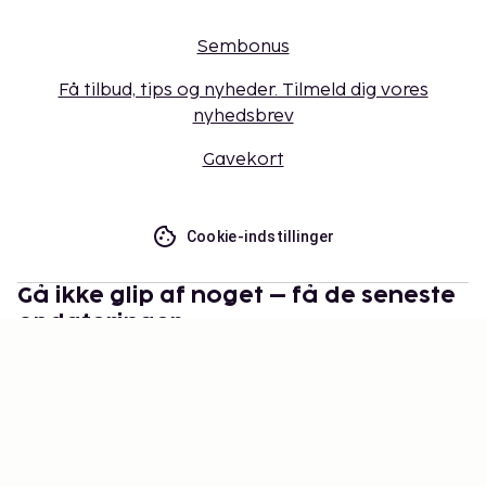
Sembonus
Få tilbud, tips og nyheder. Tilmeld dig vores
nyhedsbrev
Gavekort
Cookie-indstillinger
Gå ikke glip af noget – få de seneste
opdateringer
Hold dig opdateret med det nyeste fra os! Få
rejsetips, inspiration og adgang til eksklusive tilbud.
Abonner