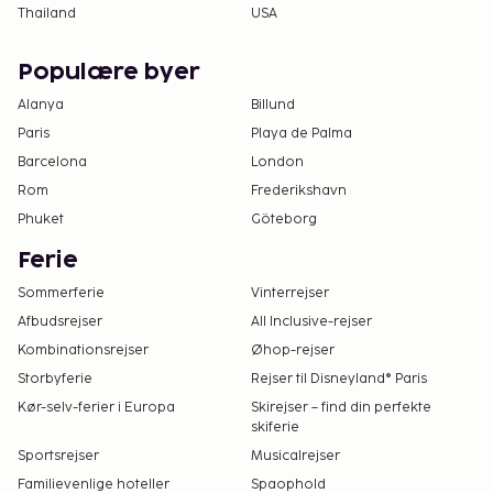
Thailand
USA
Populære byer
Alanya
Billund
Paris
Playa de Palma
Barcelona
London
Rom
Frederikshavn
Phuket
Göteborg
Ferie
Sommerferie
Vinterrejser
Afbudsrejser
All Inclusive-rejser
Kombinationsrejser
Øhop-rejser
Storbyferie
Rejser til Disneyland® Paris
Kør-selv-ferier i Europa
Skirejser – find din perfekte
skiferie
Sportsrejser
Musicalrejser
Familievenlige hoteller
Spaophold