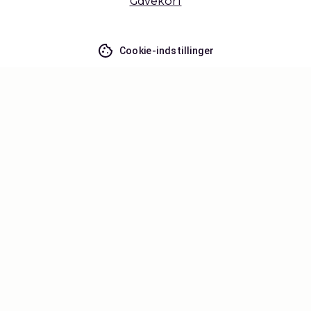
Gavekort
Cookie-indstillinger
Gå ikke glip af noget – få de seneste
opdateringer
Hold dig opdateret med det nyeste fra os! Få
rejsetips, inspiration og adgang til eksklusive tilbud.
Abonner