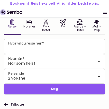
Book nemt. Rejs fleksibelt. Altid til den bedste pris.
Rejser
Hoteller
Fly +
Fly
Færge +
Multi-
hotel
Hotel
stop
Hvor vil du rejse hen?
Hvornår?
Når som helst
Rejsende
2 voksne
Søg
Tilbage