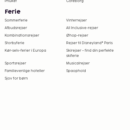
Phuket
Göteborg
Ferie
Sommerferie
Vinterrejser
Afbudsrejser
All Inclusive-rejser
Kombinationsrejser
Øhop-rejser
Storbyferie
Rejser til Disneyland® Paris
Kør-selv-ferier i Europa
Skirejser – find din perfekte
skiferie
Sportsrejser
Musicalrejser
Familievenlige hoteller
Spaophold
Sjov for børn