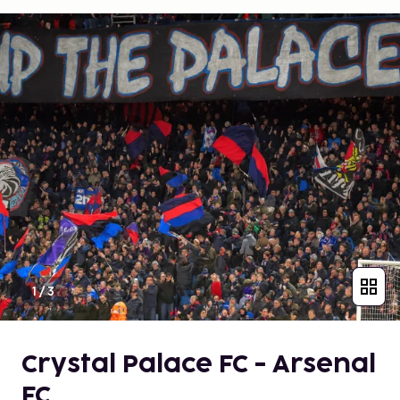
1
/
3
Crystal Palace FC - Arsenal
FC