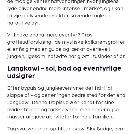
de modige venter natvandringer, hvor junglens
lyde bliver endnu mere intense i mørket, og I kan
få øje på lysende insekter, sovende fugle og
nataktive dyr.
Vil I have endnu mere eventyr? Prøv
grotteudforskning i de mystiske kalkstensgrotter
eller følg med en guide og lær at overleve i
junglen, ligesom indfødte har gjort i tusinder af år.
Langkawi - sol, bad og eventyrlige
udsigter
Efter bypuls og jungleeventyr er det tid til at
slappe af - og der er ingen bedre sted for det end
Langkawi. Denne tropiske ø er kendt for sine
hvide strande og turkise vand, men der er også
masser af sjove aktiviteter for hele familien.
Tag svævebanen op til Langkawi Sky Bridge, hvor