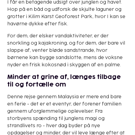
I får en betagende udsigt over junglen og havet.
Hop på en båd og udforsk de skjulte laguner og
grotter i Kilim Karst Geoforest Park, hvor I kan se
havørne dykke efter fisk.
For dem, der elsker vandaktiviteter, er der
snorkling og kajakroning, og for dem, der bare vil
slappe af, venter bløde sandstrande, hvor
børnene kan bygge sandslotte, mens de voksne
nyder en frisk kokosnød i skyggen af en palme.
Minder at grine af, længes tilbage
til og fortælle om
Denne rejse gennem Malaysia er mere end bare
en ferie - det er et eventyr, der forener familien
gennem uforglemmelige oplevelser. Fra
storbyens spænding til junglens magi og
strandlivets ro - hver dag byder på nye
opdagelser og minder, der vil leve længe efter at