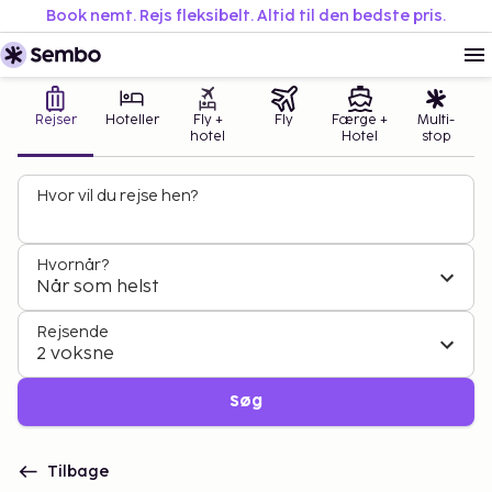
Book nemt. Rejs fleksibelt. Altid til den bedste pris.
Rejser
Hoteller
Fly +
Fly
Færge +
Multi-
hotel
Hotel
stop
Hvor vil du rejse hen?
Hvornår?
Når som helst
Rejsende
2 voksne
Søg
Tilbage