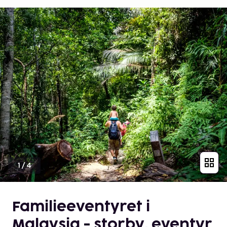
1
/
4
Familieeventyret i
Malaysia - storby, eventyr