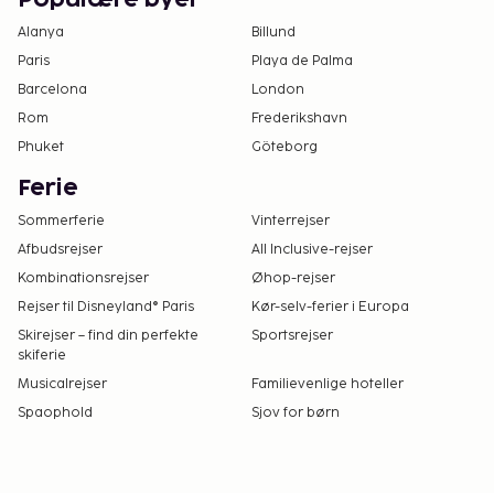
Alanya
Billund
Paris
Playa de Palma
Barcelona
London
Rom
Frederikshavn
Phuket
Göteborg
Ferie
Sommerferie
Vinterrejser
Afbudsrejser
All Inclusive-rejser
Kombinationsrejser
Øhop-rejser
Rejser til Disneyland® Paris
Kør-selv-ferier i Europa
Skirejser – find din perfekte
Sportsrejser
skiferie
Musicalrejser
Familievenlige hoteller
Spaophold
Sjov for børn