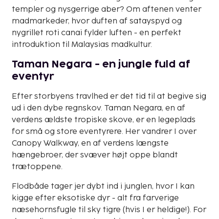
templer og nysgerrige aber? Om aftenen venter
madmarkeder, hvor duften af satayspyd og
nygrillet roti canai fylder luften - en perfekt
introduktion til Malaysias madkultur.
Taman Negara - en jungle fuld af
eventyr
Efter storbyens travlhed er det tid til at begive sig
ud i den dybe regnskov. Taman Negara, en af
verdens ældste tropiske skove, er en legeplads
for små og store eventyrere. Her vandrer I over
Canopy Walkway, en af verdens længste
hængebroer, der svæver højt oppe blandt
trætoppene.
Flodbåde tager jer dybt ind i junglen, hvor I kan
kigge efter eksotiske dyr - alt fra farverige
næsehornsfugle til sky tigre (hvis I er heldige!). For