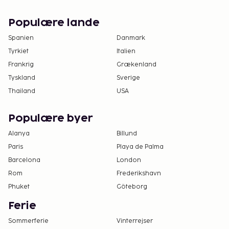
Populære lande
Spanien
Danmark
Tyrkiet
Italien
Frankrig
Grækenland
Tyskland
Sverige
Thailand
USA
Populære byer
Alanya
Billund
Paris
Playa de Palma
Barcelona
London
Rom
Frederikshavn
Phuket
Göteborg
Ferie
Sommerferie
Vinterrejser