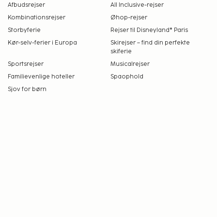
Afbudsrejser
All Inclusive-rejser
Kombinationsrejser
Øhop-rejser
Storbyferie
Rejser til Disneyland® Paris
Kør-selv-ferier i Europa
Skirejser – find din perfekte
skiferie
Sportsrejser
Musicalrejser
Familievenlige hoteller
Spaophold
Sjov for børn