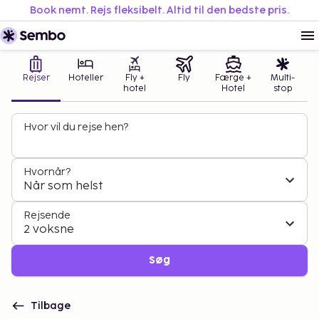
Book nemt. Rejs fleksibelt. Altid til den bedste pris.
Rejser
Hoteller
Fly +
Fly
Færge +
Multi-
hotel
Hotel
stop
Hvor vil du rejse hen?
Hvornår?
Når som helst
Rejsende
2 voksne
Søg
Tilbage