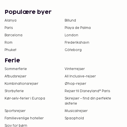
Populære byer
Alanya
Billund
Paris
Playa de Palma
Barcelona
London
Rom
Frederikshavn
Phuket
Göteborg
Ferie
Sommerferie
Vinterrejser
Afbudsrejser
All Inclusive-rejser
Kombinationsrejser
Øhop-rejser
Storbyferie
Rejser til Disneyland® Paris
Kør-selv-ferier i Europa
Skirejser – find din perfekte
skiferie
Sportsrejser
Musicalrejser
Familievenlige hoteller
Spaophold
Sjov for børn