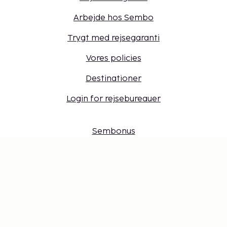
Arbejde hos Sembo
Trygt med rejsegaranti
Vores policies
Destinationer
Login for rejsebureauer
Sembonus
Få tilbud, tips og nyheder. Tilmeld dig vores
nyhedsbrev
Gavekort
Cookie-indstillinger