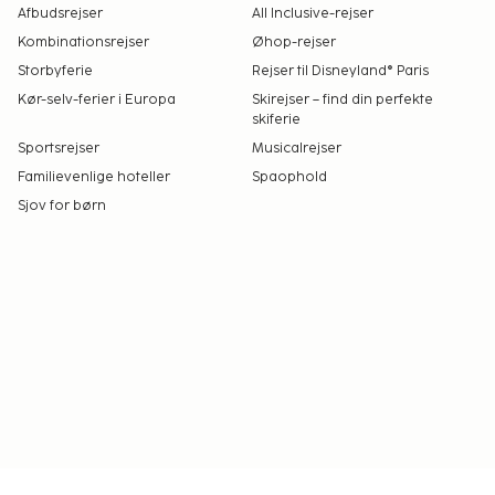
Afbudsrejser
All Inclusive-rejser
Kombinationsrejser
Øhop-rejser
Storbyferie
Rejser til Disneyland® Paris
Kør-selv-ferier i Europa
Skirejser – find din perfekte
skiferie
Sportsrejser
Musicalrejser
Familievenlige hoteller
Spaophold
Sjov for børn