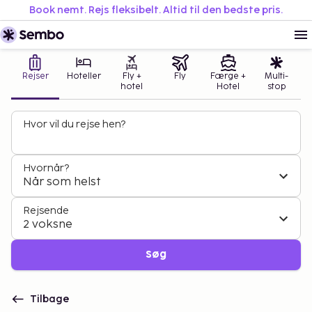
Book nemt. Rejs fleksibelt. Altid til den bedste pris.
Rejser
Hoteller
Fly +
Fly
Færge +
Multi-
hotel
Hotel
stop
Hvor vil du rejse hen?
Hvornår?
Når som helst
Rejsende
2 voksne
Søg
Tilbage