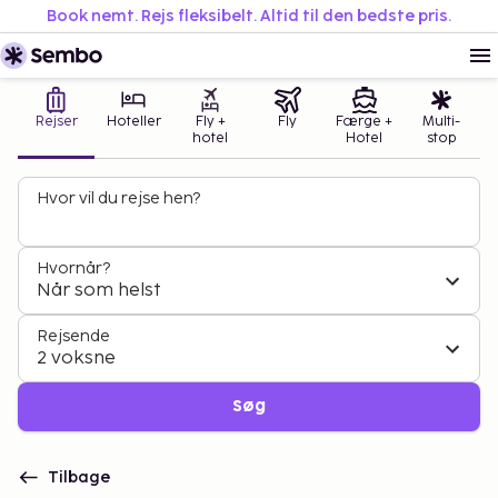
Book nemt. Rejs fleksibelt. Altid til den bedste pris.
Rejser
Hoteller
Fly +
Fly
Færge +
Multi-
hotel
Hotel
stop
Hvor vil du rejse hen?
Hvornår?
Når som helst
Rejsende
2 voksne
Søg
Tilbage