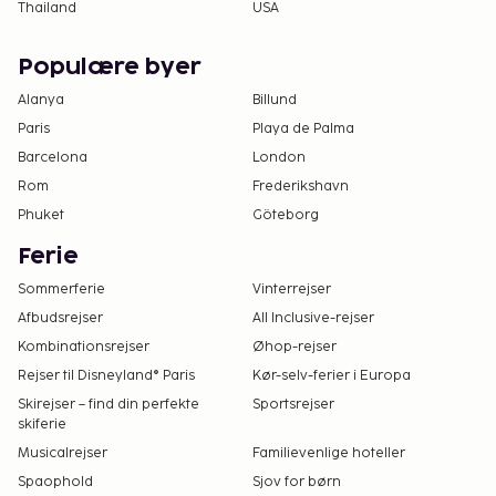
Thailand
USA
Populære byer
Alanya
Billund
Paris
Playa de Palma
Barcelona
London
Rom
Frederikshavn
Phuket
Göteborg
Ferie
Sommerferie
Vinterrejser
Afbudsrejser
All Inclusive-rejser
Kombinationsrejser
Øhop-rejser
Rejser til Disneyland® Paris
Kør-selv-ferier i Europa
Skirejser – find din perfekte
Sportsrejser
skiferie
Musicalrejser
Familievenlige hoteller
Spaophold
Sjov for børn