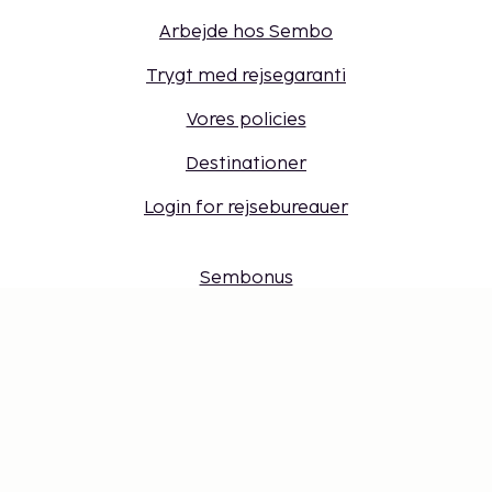
Arbejde hos Sembo
Trygt med rejsegaranti
Vores policies
Destinationer
Login for rejsebureauer
Sembonus
Få tilbud, tips og nyheder. Tilmeld dig vores
nyhedsbrev
Gavekort
Cookie-indstillinger