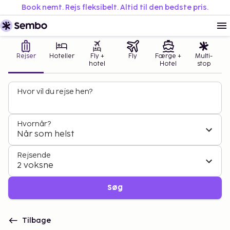
Book nemt. Rejs fleksibelt. Altid til den bedste pris.
Rejser
Hoteller
Fly +
Fly
Færge +
Multi-
hotel
Hotel
stop
Hvor vil du rejse hen?
Hvornår?
Når som helst
Rejsende
2 voksne
Søg
Tilbage