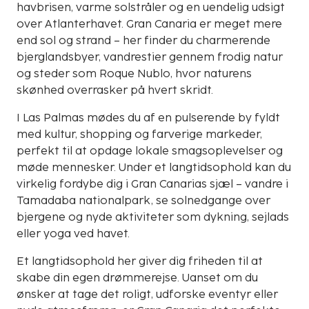
havbrisen, varme solstråler og en uendelig udsigt
over Atlanterhavet. Gran Canaria er meget mere
end sol og strand – her finder du charmerende
bjerglandsbyer, vandrestier gennem frodig natur
og steder som Roque Nublo, hvor naturens
skønhed overrasker på hvert skridt.
I Las Palmas mødes du af en pulserende by fyldt
med kultur, shopping og farverige markeder,
perfekt til at opdage lokale smagsoplevelser og
møde mennesker. Under et langtidsophold kan du
virkelig fordybe dig i Gran Canarias sjæl – vandre i
Tamadaba nationalpark, se solnedgange over
bjergene og nyde aktiviteter som dykning, sejlads
eller yoga ved havet.
Et langtidsophold her giver dig friheden til at
skabe din egen drømmerejse. Uanset om du
ønsker at tage det roligt, udforske eventyr eller