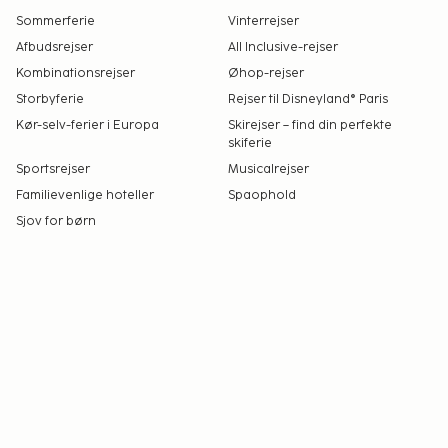
Sommerferie
Vinterrejser
Afbudsrejser
All Inclusive-rejser
Kombinationsrejser
Øhop-rejser
Storbyferie
Rejser til Disneyland® Paris
Kør-selv-ferier i Europa
Skirejser – find din perfekte
skiferie
Sportsrejser
Musicalrejser
Familievenlige hoteller
Spaophold
Sjov for børn