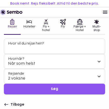
Book nemt. Rejs fleksibelt. Altid til den bedste pris.
Rejser
Hoteller
Fly +
Fly
Færge +
Multi-
hotel
Hotel
stop
Hvor vil du rejse hen?
Hvornår?
Når som helst
Rejsende
2 voksne
Søg
Tilbage