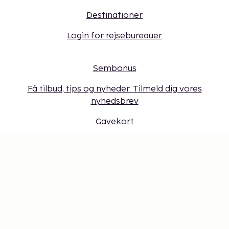
Destinationer
Login for rejsebureauer
Sembonus
Få tilbud, tips og nyheder. Tilmeld dig vores
nyhedsbrev
Gavekort
Cookie-indstillinger
Gå ikke glip af noget – få de seneste
opdateringer
Hold dig opdateret med det nyeste fra os! Få
rejsetips, inspiration og adgang til eksklusive tilbud.