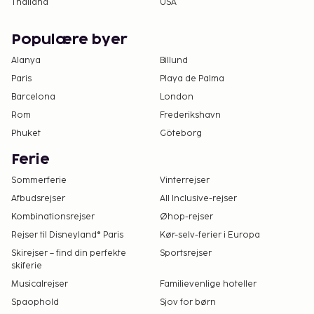
Thailand
USA
Populære byer
Alanya
Billund
Paris
Playa de Palma
Barcelona
London
Rom
Frederikshavn
Phuket
Göteborg
Ferie
Sommerferie
Vinterrejser
Afbudsrejser
All Inclusive-rejser
Kombinationsrejser
Øhop-rejser
Rejser til Disneyland® Paris
Kør-selv-ferier i Europa
Skirejser – find din perfekte
Sportsrejser
skiferie
Musicalrejser
Familievenlige hoteller
Spaophold
Sjov for børn