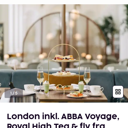
1
/
5
London inkl. ABBA Voyage,
Royal High Tea & fly fra