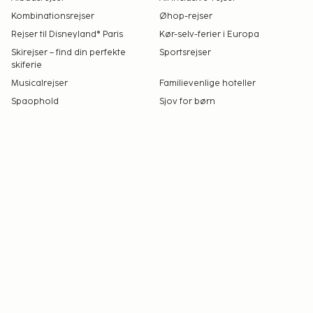
Kombinationsrejser
Øhop-rejser
Rejser til Disneyland® Paris
Kør-selv-ferier i Europa
Skirejser – find din perfekte
Sportsrejser
skiferie
Musicalrejser
Familievenlige hoteller
Spaophold
Sjov for børn