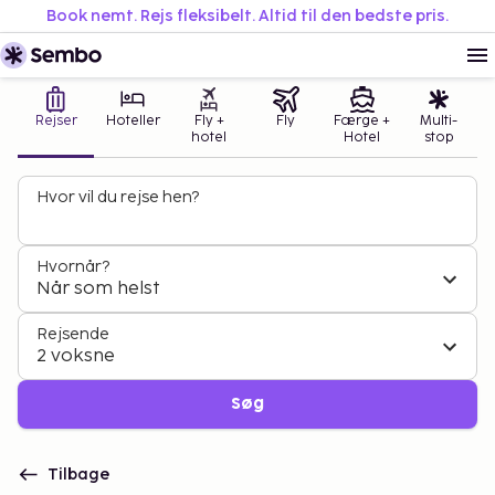
Book nemt. Rejs fleksibelt. Altid til den bedste pris.
Rejser
Hoteller
Fly +
Fly
Færge +
Multi-
hotel
Hotel
stop
Hvor vil du rejse hen?
Hvornår?
Når som helst
Rejsende
2 voksne
Søg
Tilbage