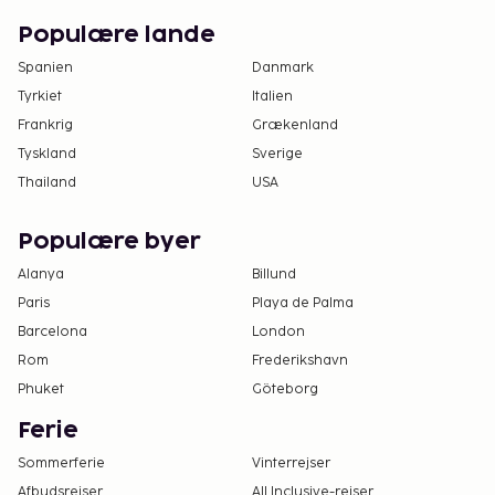
Populære lande
Spanien
Danmark
Tyrkiet
Italien
Frankrig
Grækenland
Tyskland
Sverige
Thailand
USA
Populære byer
Alanya
Billund
Paris
Playa de Palma
Barcelona
London
Rom
Frederikshavn
Phuket
Göteborg
Ferie
Sommerferie
Vinterrejser
Afbudsrejser
All Inclusive-rejser