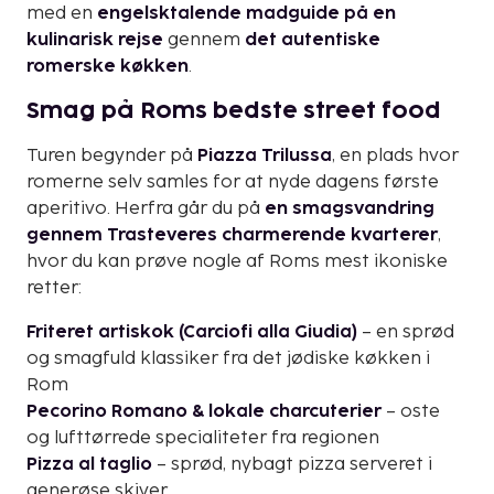
med en
engelsktalende madguide på en
kulinarisk rejse
gennem
det autentiske
romerske køkken
.
Smag på Roms bedste street food
Turen begynder på
Piazza Trilussa
, en plads hvor
romerne selv samles for at nyde dagens første
aperitivo. Herfra går du på
en smagsvandring
gennem Trasteveres charmerende kvarterer
,
hvor du kan prøve nogle af Roms mest ikoniske
retter:
Friteret artiskok (Carciofi alla Giudia)
– en sprød
og smagfuld klassiker fra det jødiske køkken i
Rom
Pecorino Romano & lokale charcuterier
– oste
og lufttørrede specialiteter fra regionen
Pizza al taglio
– sprød, nybagt pizza serveret i
generøse skiver