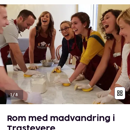
1
/
8
Rom med madvandring i
Trastevere