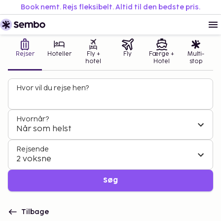
Book nemt. Rejs fleksibelt. Altid til den bedste pris.
Rejser
Hoteller
Fly +
Fly
Færge +
Multi-
hotel
Hotel
stop
Hvor vil du rejse hen?
Hvornår?
Når som helst
Rejsende
2 voksne
Søg
Tilbage