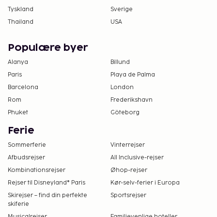
Tyskland
Sverige
Thailand
USA
Populære byer
Alanya
Billund
Paris
Playa de Palma
Barcelona
London
Rom
Frederikshavn
Phuket
Göteborg
Ferie
Sommerferie
Vinterrejser
Afbudsrejser
All Inclusive-rejser
Kombinationsrejser
Øhop-rejser
Rejser til Disneyland® Paris
Kør-selv-ferier i Europa
Skirejser – find din perfekte
Sportsrejser
skiferie
Musicalrejser
Familievenlige hoteller