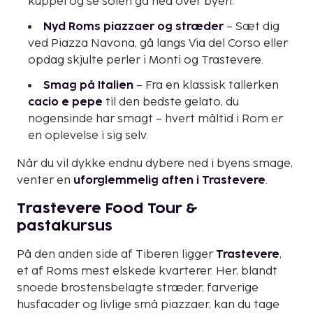
kuppel og se solen gå ned over byen.
Nyd Roms piazzaer og stræder
– Sæt dig
ved Piazza Navona, gå langs Via del Corso eller
opdag skjulte perler i Monti og Trastevere.
Smag på Italien
– Fra en klassisk tallerken
cacio e pepe
til den bedste gelato, du
nogensinde har smagt – hvert måltid i Rom er
en oplevelse i sig selv.
Når du vil dykke endnu dybere ned i byens smage,
venter en
uforglemmelig aften i Trastevere
.
Trastevere Food Tour &
pastakursus
På den anden side af Tiberen ligger
Trastevere
,
et af Roms mest elskede kvarterer. Her, blandt
snoede brostensbelagte stræder, farverige
husfacader og livlige små piazzaer, kan du tage