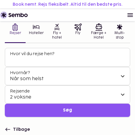
Book nemt. Rejs fleksibelt. Altid til den bedste pris.
Rejser
Hoteller
Fly +
Fly
Færge +
Multi-
hotel
Hotel
stop
Hvor vil du rejse hen?
Hvornår?
Når som helst
Rejsende
2 voksne
Søg
Tilbage