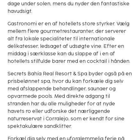
dage under solen, mens du nyder den fantastiske
havudsigt.
Gastronomi er en af hotellets store styrker. Vælg
mellem flere gourmetrestauranter, der serverer
alt fra lokale specialiteter til internationale
delikatesser, ledsaget af udsøgte vine. Efter en
middag i særklasse kan du slappe af i en af
hotellets stilfulde barer med en cocktail i hånden.
Secrets Bahía Real Resort & Spa byder også på en
prisbelønnet spa, hvor du kan forkæle dig selv
med afslappende behandlinger, saunaer og
opvarmede pools. Med direkte adgang til
stranden har du alle muligheder for at nyde
havets ro eller udforske det nærliggende
naturreservat i Corralejo, som er kendt for sine
spektakulære sandklitter.
Forkæl dig selv med en uforglemmelig ferie på