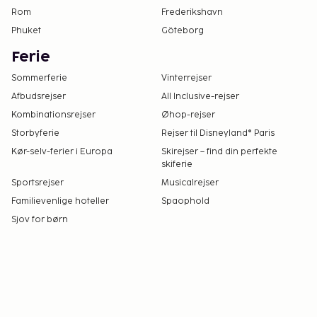
Rom
Frederikshavn
Phuket
Göteborg
Ferie
Sommerferie
Vinterrejser
Afbudsrejser
All Inclusive-rejser
Kombinationsrejser
Øhop-rejser
Storbyferie
Rejser til Disneyland® Paris
Kør-selv-ferier i Europa
Skirejser – find din perfekte
skiferie
Sportsrejser
Musicalrejser
Familievenlige hoteller
Spaophold
Sjov for børn