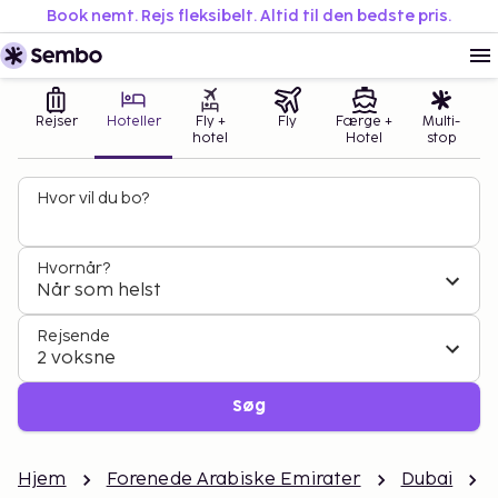
Book nemt. Rejs fleksibelt. Altid til den bedste pris.
Rejser
Hoteller
Fly +
Fly
Færge +
Multi-
hotel
Hotel
stop
Hvor vil du bo?
Hvornår?
Når som helst
Rejsende
2 voksne
Søg
Hjem
Forenede Arabiske Emirater
Dubai