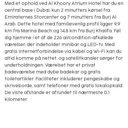
Med et ophold ved Al Khoory Atrium Hotel har du en
central base i Dubai, kun 2 minutters kørsel fra
Emiraternes Storcenter og 7 minutters fra Burj Al
Arab. Dette hotel med familievenlig profil ligger 9,9
km fra Marina Beach og 14,8 km fra Burj Khalifa. Føl
dig hjemme i et af de 226 aircondition-afkølede
værelser, der indeholder minibar og LED-tv. Med
gratis internetforbindelse via kabel og Wi-Fi kan du
altid komme på nettet, og satellitkanaler sørger for
underholdningen. Værelset har et privat
badeværelse med dybe badekar og gratis
toiletartikler. Faciliteter inkluderer pengeskabe og
skriveborde, samt telefoner med gratis lokalopkald.
De viste afstande er afrundet til nærmeste 0,1
kilometer.
Fatima Abdullah Mohammed Rasheed Moské - 0,3
km
Al Barsha Pond Park - 1 km