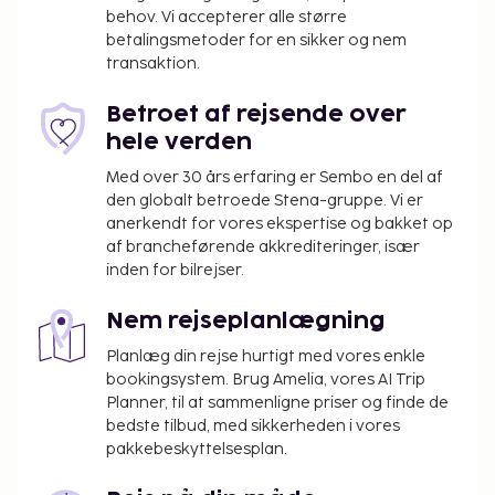
er Dubai (DXB-Dubai Intl.).
behov. Vi accepterer alle større
Gæsterne har blandt andet adgang til et døgnåbent
betalingsmetoder for en sikker og nem
transaktion.
forretningscenter, gratis aviser i lobbyen og
renseri/vaskeservice. Gratis selvstændig parkering
Betroet af rejsende over
er til rådighed på stedet. Der tilbydes fuld
hele verden
spaservice, hvor du kan nyde massage. Du vil helt
sikkert værdsætte de rekreative faciliteter, som
Med over 30 års erfaring er Sembo en del af
omfatter et motionscenter, en udendørs pool og en
den globalt betroede Stena-gruppe. Vi er
anerkendt for vores ekspertise og bakket op
sauna. Andre faciliteter på dette hotel inkluderer
af brancheførende akkrediteringer, især
gratis trådløs internetadgang, concierge-tjenester
inden for bilrejser.
og babysitning (tillægsgebyr). Spis dig mæt i
internationale retter på Spices, som er en af dette
Nem rejseplanlægning
hotels 2 restauranter, eller bliv på værelset, og nyd
Planlæg din rejse hurtigt med vores enkle
godt af roomservice døgnet
bookingsystem. Brug Amelia, vores AI Trip
rundt.Morgenmadsbuffet tilbydes mod gebyr
Planner, til at sammenligne priser og finde de
dagligt fra kl. 06.30 til kl. 10.30.
bedste tilbud, med sikkerheden i vores
Du vil blive bedt om at betale følgende på
pakkebeskyttelsesplan.
overnatningsstedet. Gebyrer inkluderer muligvis