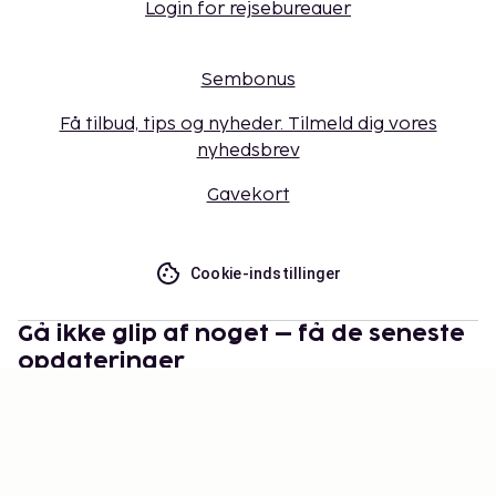
Login for rejsebureauer
Sembonus
Få tilbud, tips og nyheder. Tilmeld dig vores
nyhedsbrev
Gavekort
Cookie-indstillinger
Gå ikke glip af noget – få de seneste
opdateringer
Hold dig opdateret med det nyeste fra os! Få
rejsetips, inspiration og adgang til eksklusive tilbud.