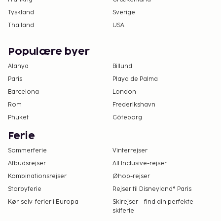
Tyskland
Sverige
Thailand
USA
Populære byer
Alanya
Billund
Paris
Playa de Palma
Barcelona
London
Rom
Frederikshavn
Phuket
Göteborg
Ferie
Sommerferie
Vinterrejser
Afbudsrejser
All Inclusive-rejser
Kombinationsrejser
Øhop-rejser
Storbyferie
Rejser til Disneyland® Paris
Kør-selv-ferier i Europa
Skirejser – find din perfekte
skiferie