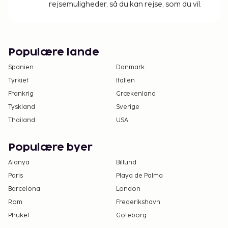
rejsemuligheder, så du kan rejse, som du vil.
Populære lande
Spanien
Danmark
Tyrkiet
Italien
Frankrig
Grækenland
Tyskland
Sverige
Thailand
USA
Populære byer
Alanya
Billund
Paris
Playa de Palma
Barcelona
London
Rom
Frederikshavn
Phuket
Göteborg