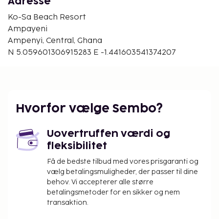
Adresse
(TKD) - 62,3 km
Ko-Sa Beach Resort
Gæsterne har blandt andet adgang til en døgnåben
Ampayeni
reception, bagageopbevaring og vaskeri. Gratis
Ampenyi, Central, Ghana
selvstændig parkering er til rådighed på stedet. Du
N 5.059601306915283 E -1.441603541374207
kan lade dig selv forkæle med massage på stedet
eller nyde rekreative faciliteter, såsom
madlavningskurser. Nyd et måltid på restauranten,
eller køb en snack på dette hotels kaffebar/café.
Afslut dagen med en drink eller to i baren/loungen.
Hvorfor vælge Sembo?
Fuld morgenmad tilbydes mod gebyr dagligt fra kl.
06.30 til kl. 10.30.
Uovertruffen værdi og
Gebyr for komplet morgenmad: Mellem 5 og 15
fleksibilitet
USD pr. person (cirkapriser)
Få de bedste tilbud med vores prisgaranti og
Ovenstående liste er muligvis ikke fuldstændig.
vælg betalingsmuligheder, der passer til dine
Gebyrer og depositummer inkluderer muligvis ikke
behov. Vi accepterer alle større
skat og kan ændres uden varsel.
betalingsmetoder for en sikker og nem
transaktion.