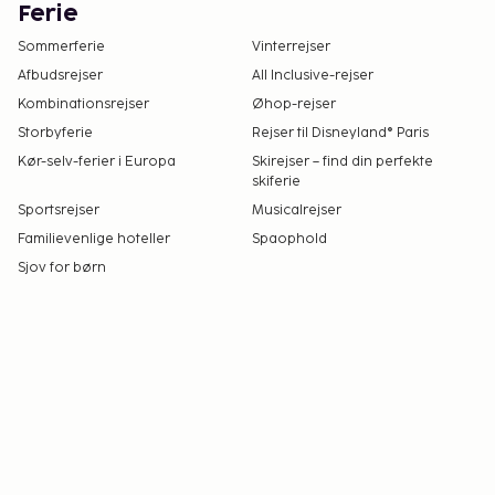
Ferie
Sommerferie
Vinterrejser
Afbudsrejser
All Inclusive-rejser
Kombinationsrejser
Øhop-rejser
Storbyferie
Rejser til Disneyland® Paris
Kør-selv-ferier i Europa
Skirejser – find din perfekte
skiferie
Sportsrejser
Musicalrejser
Familievenlige hoteller
Spaophold
Sjov for børn