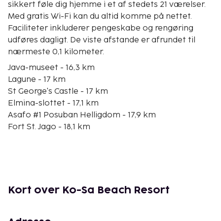
sikkert føle dig hjemme i et af stedets 21 værelser.
Med gratis Wi-Fi kan du altid komme på nettet.
Faciliteter inkluderer pengeskabe og rengøring
udføres dagligt. De viste afstande er afrundet til
nærmeste 0,1 kilometer.
Java-museet - 16,3 km
Lagune - 17 km
St George's Castle - 17 km
Elmina-slottet - 17,1 km
Asafo #1 Posuban Helligdom - 17,9 km
Fort St. Jago - 18,1 km
Cape Coast-universitetet - 25,5 km
Emintsimadze Palace - 27,9 km
Fort William - 28 km
Chapel Square - 28,2 km
Cape Coast-slottet - 28,2 km
Kort over Ko-Sa Beach Resort
Amsterdam-fortet - 51,4 km
Den nærmeste store lufthavn er Sekondi-Takoradi