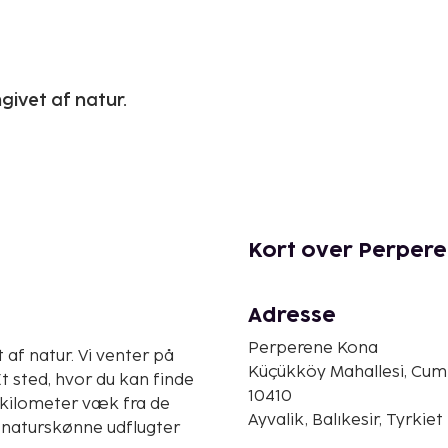
givet af natur.
Kort over Perper
Adresse
Perperene Kona
 af natur. Vi venter på
Küçükköy Mahallesi, Cumh
Et sted, hvor du kan finde
10410
 kilometer væk fra de
Ayvalik, Balıkesir, Tyrkiet
d naturskønne udflugter