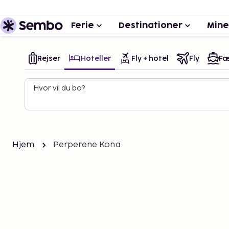
Ferie
Destinationer
Mine
Rejser
Hoteller
Fly + hotel
Fly
Fæ
Hvor vil du bo?
Hjem
Perperene Kona