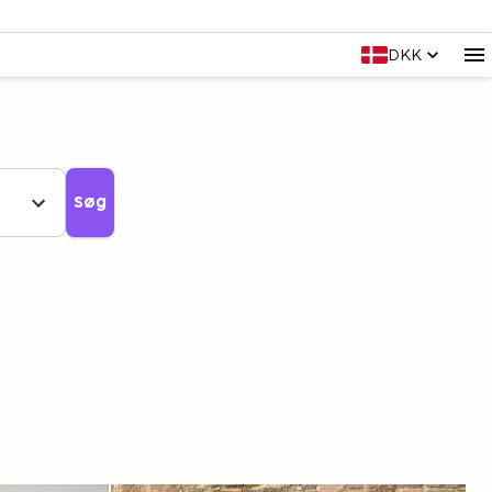
DKK
Søg