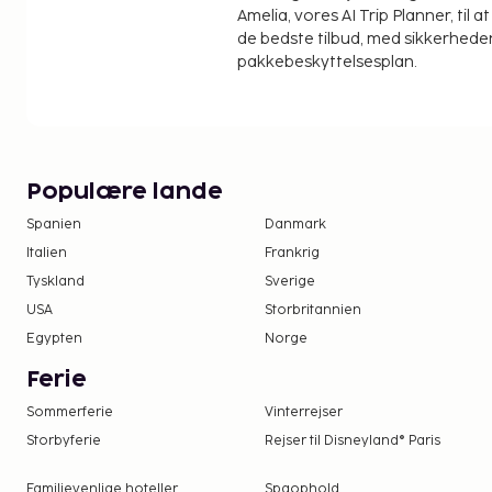
Amelia, vores AI Trip Planner, til 
de bedste tilbud, med sikkerheden
pakkebeskyttelsesplan.
Populære lande
Spanien
Danmark
Italien
Frankrig
Tyskland
Sverige
USA
Storbritannien
Egypten
Norge
Ferie
Sommerferie
Vinterrejser
Storbyferie
Rejser til Disneyland® Paris
Familievenlige hoteller
Spaophold