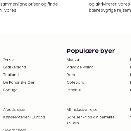
at sammenligne priser og finde
og aktiviteter. Vores 
 i vores
bæredygtige rejsemul
Populære byer
Tyrkiet
Alanya
Grækenland
Playa de Palma
Thailand
Rom
De Kanariske Øer
Göteborg
Portugal
Istanbul
Afbudsrejser
All Inclusive-rejser
Kør-selv-ferier i Europa
Skirejser – find din perfekte
skiferie
Sjov for børn