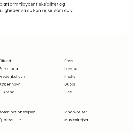
platform tilbyder fleksibilitet og
igheder, så du kan rejse, som du vil.
Billund
Paris
Barcelona
London
Frederikshavn
Phuket
København
Dubai
El Arenal
Side
Kombinationsrejser
Øhop-rejser
Sportsrejser
Musicalrejser