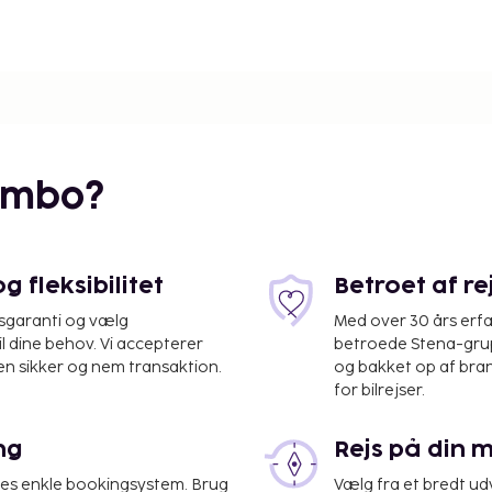
embo?
 fleksibilitet
Betroet af r
isgaranti og vælg
Med over 30 års erfa
il dine behov. Vi accepterer
betroede Stena-grup
en sikker og nem transaktion.
og bakket op af bra
for bilrejser.
ng
Rejs på din 
res enkle bookingsystem. Brug
Vælg fra et bredt udv