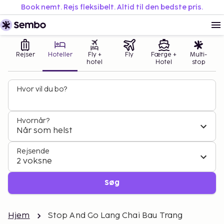
Book nemt. Rejs fleksibelt. Altid til den bedste pris.
Rejser
Hoteller
Fly +
Fly
Færge +
Multi-
hotel
Hotel
stop
Hvor vil du bo?
Hvornår?
Når som helst
Rejsende
2 voksne
Søg
Hjem
Stop And Go Lang Chai Bau Trang