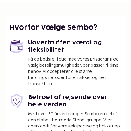
Nhat internationale lufthavn (SGN) - 223,8 km
Gæsterne har blandt andet adgang til
renseri/vaskeservice, bagageopbevaring og
vaskeri. Gratis selvstændig parkering er til rådighed
Hvorfor vælge Sembo?
på stedet. Tilbring dagen på den private strand, eller
tag en dukkert i en af de 2 udendørs
Uovertruffen værdi og
swimmingpools. Andre faciliteter på dette hotel
fleksibilitet
inkluderer gratis trådløs internetadgang, frisørsalon
og hjælp med udflugter/billetter. Som gæst på Stop
Få de bedste tilbud med vores prisgaranti og
And Go Lang Chai Bau Trang kan du nyde et måltid
vælg betalingsmuligheder, der passer til dine
behov. Vi accepterer alle større
på restauranten eller tage et smut forbi den lokale
betalingsmetoder for en sikker og nem
købmand/dagligvarebutik. Gratis lokale
transaktion.
morgenmadsretter serveres dagligt fra kl. 07.00 til
kl. 10.00.
Betroet af rejsende over
Gebyr for ekstra seng: 180000 VND pr. nat
hele verden
Ovenstående liste er muligvis ikke fuldstændig.
Med over 30 års erfaring er Sembo en del af
Gebyrer og depositummer inkluderer muligvis ikke
den globalt betroede Stena-gruppe. Vi er
skat og kan ændres uden varsel.
anerkendt for vores ekspertise og bakket op