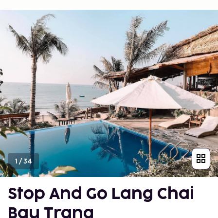
1
/
34
Stop And Go Lang Chai
Bau Trang