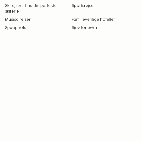
Skirejser – find din perfekte
Sportsrejser
skiferie
Musicalrejser
Familievenlige hoteller
Spaophold
Sjov for børn