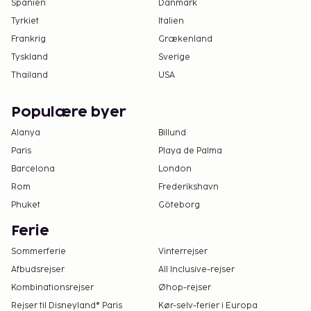
Spanien
Danmark
Tyrkiet
Italien
Frankrig
Grækenland
Tyskland
Sverige
Thailand
USA
Populære byer
Alanya
Billund
Paris
Playa de Palma
Barcelona
London
Rom
Frederikshavn
Phuket
Göteborg
Ferie
Sommerferie
Vinterrejser
Afbudsrejser
All Inclusive-rejser
Kombinationsrejser
Øhop-rejser
Rejser til Disneyland® Paris
Kør-selv-ferier i Europa