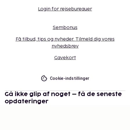
Login for rejsebureauer
Sembonus
Få tilbud, tips og nyheder. Tilmeld dig vores
nyhedsbrev
Gavekort
Cookie-indstillinger
Gå ikke glip af noget – få de seneste
opdateringer
Hold dig opdateret med det nyeste fra os! Få
rejsetips, inspiration og adgang til eksklusive tilbud.