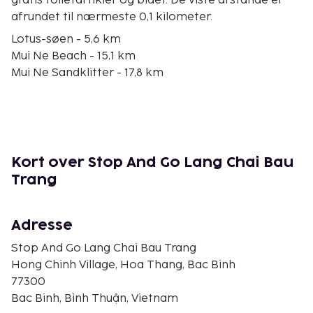
gratis toiletartikler og bidet. De viste afstande er
afrundet til nærmeste 0,1 kilometer.
Lotus-søen - 5,6 km
Mui Ne Beach - 15,1 km
Mui Ne Sandklitter - 17,8 km
Đồi Hồng Røde Klitter - 18,2 km
Mui Ne-markedet - 20,7 km
Mũi Né Fiskerby - 21,3 km
Hàm Tiến Strand - 21,6 km
Fe Kilde (Suoi Tien) - 23 km
Kort over Stop And Go Lang Chai Bau
Hàm Tiến Marked - 25,5 km
Trang
Tropisk Minigolf - 29,5 km
Long Beach Pearl Museum - 29,6 km
RD Vinslot - 32,6 km
Adresse
Sea Links City - 33,7 km
Stop And Go Lang Chai Bau Trang
Fiskesauce Museum - 34,9 km
Hong Chinh Village, Hoa Thang, Bac Binh
Hoang Hon Nui Co - 36,6 km
77300
Den nærmeste store lufthavn er Tan Binh - Tan Son
Bac Binh, Bình Thuận, Vietnam