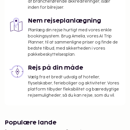
af brancheførende akkrediteringer, især
Ingen kæledyr er tilladt på hotellet. Dette
inden for bilrejser.
gælder også servicedyr som f.eks. førerhunde.
Nem rejseplanlægning
Planlæg din rejse hurtigt med vores enkle
bookingsystem. Brug Amelia, vores AI Trip
Planner, til at sammenligne priser og finde de
bedste tilbud, med sikkerheden i vores
pakkebeskyttelsesplan.
Rejs på din måde
Vælg fra et bredt udvalg af hoteller,
flyselskaber, ferieboliger og aktiviteter. Vores
platform tilbyder fleksibilitet og bæredygtige
rejsemuligheder, så du kan rejse, som du vil.
Populære lande