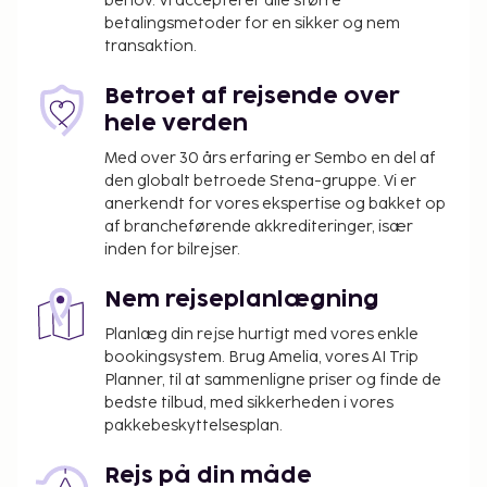
behov. Vi accepterer alle større
inklusive gratis trådløs internetadgang og
betalingsmetoder for en sikker og nem
concierge-tjenester. Dette overnatningssted har
transaktion.
modtaget sin officielle stjernebedømmelse fra
VisitEngland, Englands nationale turistorganisation.
Betroet af rejsende over
Gebyr for baby-/barneseng: 15.0 GBP pr. dag
hele verden
Med over 30 års erfaring er Sembo en del af
Ovenstående liste er muligvis ikke fuldstændig.
den globalt betroede Stena-gruppe. Vi er
Gebyrer og depositummer inkluderer muligvis ikke
anerkendt for vores ekspertise og bakket op
skat og kan ændres uden varsel.
af brancheførende akkrediteringer, især
Ét barn, i alderen 2 år eller derunder, kan
inden for bilrejser.
overnatte gratis på forældres eller værgers
Nem rejseplanlægning
værelse, hvis de eksisterende sengepladser
benyttes.
Planlæg din rejse hurtigt med vores enkle
bookingsystem. Brug Amelia, vores AI Trip
Planner, til at sammenligne priser og finde de
bedste tilbud, med sikkerheden i vores
pakkebeskyttelsesplan.
Rejs på din måde