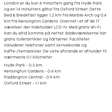
London er du kun 4 minutters gang fra Hyde Park
og en 14 minutters gåtur fra Oxford Street. Dette
Bed & Breakfast ligger 1,2 km fra Marble Arch og 0,4
km fra Kensington Gardens. Overnat i et af de 17
værelser, der indeholder LCD-tv. Med gratis Wi-Fi
kan du altid komme på nettet. Badeværelserne har
gratis toiletartikler og hårtørrer. Faciliteter
inkluderer telefoner samt skriveborde og
kaffe-/temaskiner. De viste afstande er afrundet til
nærmeste 0,1 kilometer.
Hyde Park - 0,3 km
Kensington Gardens - 0,4 km
Paddington Central - 0,9 km
Oxford Street - 1,1 km
Marble Arch - 1,2 km
Park Lane - 1,3 km
Queensway - 1,4 km
Selfridges (stormagasin) - 1,5 km