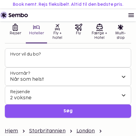
Book nemt. Rejs fleksibelt. Altid til den bedste pris.
Rejser
Hoteller
Fly +
Fly
Færge +
Multi-
hotel
Hotel
stop
Hvor vil du bo?
Hvornår?
Når som helst
Rejsende
2 voksne
Søg
Hjem
Storbritannien
London