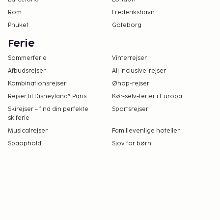
Rom
Frederikshavn
Phuket
Göteborg
Ferie
Sommerferie
Vinterrejser
Afbudsrejser
All Inclusive-rejser
Kombinationsrejser
Øhop-rejser
Rejser til Disneyland® Paris
Kør-selv-ferier i Europa
Skirejser – find din perfekte
Sportsrejser
skiferie
Musicalrejser
Familievenlige hoteller
Spaophold
Sjov for børn