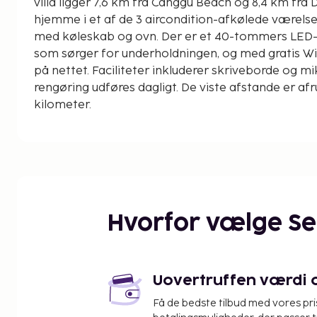
villa ligger 7,6 km fra Canggu Beach og 8,4 km fra 
hjemme i et af de 3 aircondition-afkølede værels
med køleskab og ovn. Der er et 40-tommers LED-
som sørger for underholdningen, og med gratis W
på nettet. Faciliteter inkluderer skriveborde og 
rengøring udføres dagligt. De viste afstande er af
kilometer.
Canggu Square - 0,6 km
Finns Tennis - 0,7 km
Atlas Beach Fest - 0,8 km
Berawa Strand - 1,3 km
Seminyak Strand - 1,5 km
Batu Belig Strand - 1,5 km
Hvorfor vælge S
Love Anchor Bazaar - 3,3 km
TAKSU Bali Gallery - 3,6 km
Spisegaden - 4 km
Nelayan Beach - 4 km
Uovertruffen værdi og
Petitenget-templet - 4,1 km
Få de bedste tilbud med vores pr
Canggu Beach - 4,3 km