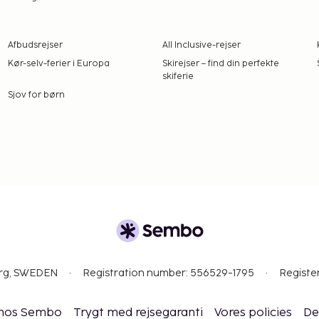
Gebyrer og depositummer
arsel.
Afbudsrejser
All Inclusive-rejser
er. Reservationer kan
Kør-selv-ferier i Europa
Skirejser – find din perfekte
ankomst via
skiferie
lsen.
Sjov for børn
org, SWEDEN
Registration number: 556529-1795
Registe
 hos Sembo
Trygt med rejsegaranti
Vores policies
De