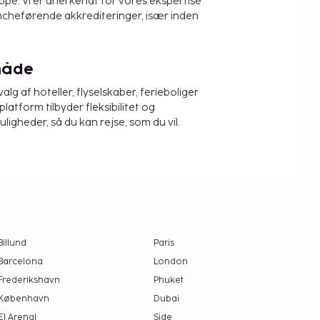
pe. Vi er anerkendt for vores ekspertise
ncheførende akkrediteringer, især inden
måde
alg af hoteller, flyselskaber, ferieboliger
platform tilbyder fleksibilitet og
igheder, så du kan rejse, som du vil.
Billund
Paris
Barcelona
London
Frederikshavn
Phuket
København
Dubai
El Arenal
Side