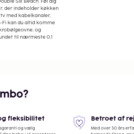
Double Six Beach. Føl dig
er, der indeholder køkken
tv med kabelkanaler,
i-Fi kan du altid komme
mikrobølgeovne, og
rundet til nærmeste 0,1
embo?
 fleksibilitet
Betroet af r
isgaranti og vælg
Med over 30 års erfa