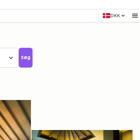
DKK
Søg