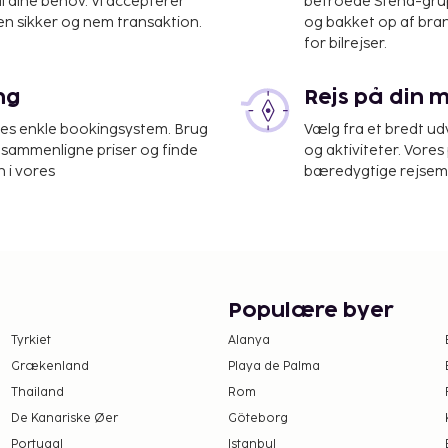
il dine behov. Vi accepterer
betroede Stena-grup
en sikker og nem transaktion.
og bakket op af bra
for bilrejser.
ng
Rejs på din 
urah Rai International)
res enkle bookingsystem. Brug
Vælg fra et bredt udv
at sammenligne priser og finde
og aktiviteter. Vores 
varing, vaskeri og et
 i vores
bæredygtige rejsemul
ring er til rådighed på
 udendørs pool, eller gør
internetadgang.
a kl. 07.00 til kl. 10.00.
 gæster forblive på
Nyepi), som varer 24
Populære byer
alder som regel i marts
Tyrkiet
Alanya
g denne dag. Ngurah Rai
Grækenland
Playa de Palma
Thailand
Rom
R for voksne og 150000
De Kanariske Øer
Göteborg
Portugal
Istanbul