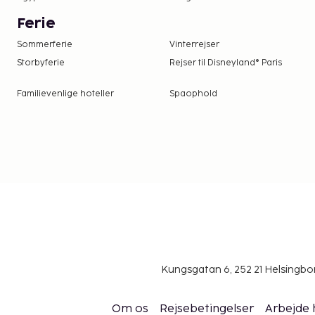
Ovenstående liste er muligvis ikke fuldstændig. 
Ferie
inkluderer muligvis ikke skat og kan ændres uden v
Sommerferie
Vinterrejser
Reservationer er påkrævet for spabehandling
Storbyferie
Rejser til Disneyland® Paris
foretages ved at kontakte denne villa inden 
kontaktoplysningerne i reservationsbekræfte
Familievenlige hoteller
Spaophold
Kungsgatan 6, 252 21 Helsingb
Om os
Rejsebetingelser
Arbejde