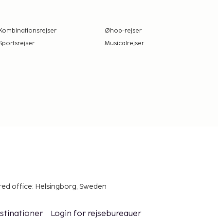
Kombinationsrejser
Øhop-rejser
Sportsrejser
Musicalrejser
red office: Helsingborg, Sweden
stinationer
Login for rejsebureauer