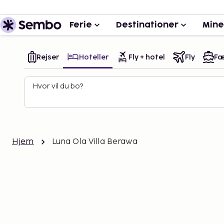
Ferie
Destinationer
Mine
Rejser
Hoteller
Fly + hotel
Fly
Fæ
Hvor vil du bo?
Hjem
Luna Ola Villa Berawa