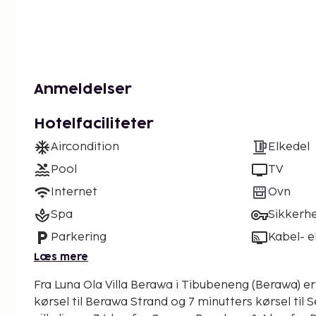
Anmeldelser
Hotelfaciliteter
Aircondition
Elkedel
Pool
TV
Internet
Ovn
Spa
Sikkerh
Parkering
Kabel- el
Læs mere
Fra Luna Ola Villa Berawa i Tibubeneng (Berawa) er
kørsel til Berawa Strand og 7 minutters kørsel til Semi