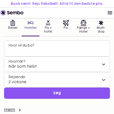
Book nemt. Rejs fleksibelt. Altid til den bedste pris.
Rejser
Hoteller
Fly +
Fly
Færge +
Multi-
hotel
Hotel
stop
Hvor vil du bo?
Hvornår?
Når som helst
Rejsende
2 voksne
Søg
Hjem