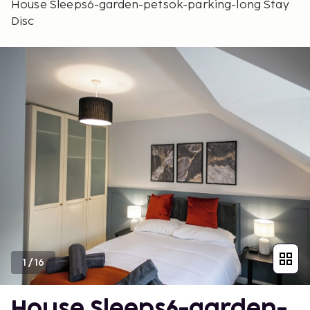
House Sleeps6-garden-petsok-parking-long Stay
Disc
1
/
16
House Sleeps6-garden-