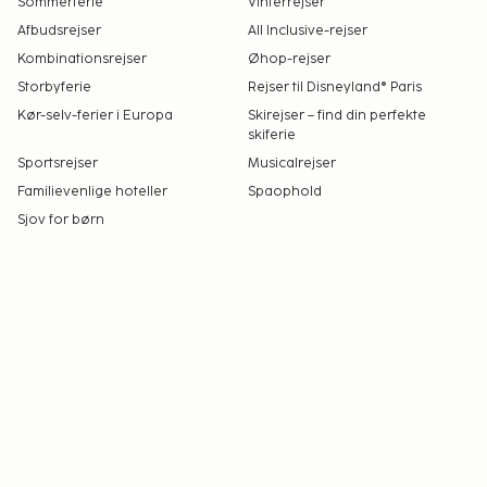
Sommerferie
Vinterrejser
Afbudsrejser
All Inclusive-rejser
Kombinationsrejser
Øhop-rejser
Storbyferie
Rejser til Disneyland® Paris
Kør-selv-ferier i Europa
Skirejser – find din perfekte
skiferie
Sportsrejser
Musicalrejser
Familievenlige hoteller
Spaophold
Sjov for børn