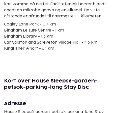
kan komme på nettet. Faciliteter inkluderer blandt
andet en mikrobølgeovn og en elkedel. De viste
afstande er afrundet til nærmeste 0,1 kilometer.
Cogley Lane Park - 0,7 km
Bingham Leisure Centre - 1 km
Bingham Library - 1,3 km
Car Colston and Screveton Village Hall - 4,6 km
Kingfisher Wharf - 6,1 km
Millennium Green - 6,6 km
Cotgrave Country Park - 9 km
Lowdham Library - 9,7 km
Bottesford Library - 10 km
Langar Go Karting and Quad Biking Centre
Kort over House Sleeps6-garden-
Nottingham - 10,5 km
petsok-parking-long Stay Disc
Railway Pit - 11,5 km
Nottinghamshire Golf and Country Club - 12,3 km
The Engine Yard - 12,4 km
Adresse
Eden Hall Day Spa - 12,5 km
House Sleeps6-garden-petsok-parking-long Stay