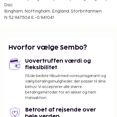
Muston Meadows National Nature Reserve - 13,5 km
Disc
Den nærmeste lufthavn er:
Bingham, Nottingham, England, Storbritannien
Nottingham (NQT) - 14,8 km
N 52.947504 E -0.941041
East Midlands Airport (EMA) - 46,5 km
Gratis selvstændig parkering er til rådighed på
stedet. Fra en have på stedet kan du nyde den
skønne udsigt, og du kan nyde godt af faciliteter,
Hvorfor vælge Sembo?
såsom gratis trådløs internetadgang.
Uovertruffen værdi og
fleksibilitet
Få de bedste tilbud med vores prisgaranti og
vælg betalingsmuligheder, der passer til dine
behov. Vi accepterer alle større
betalingsmetoder for en sikker og nem
transaktion.
Betroet af rejsende over
hele verden