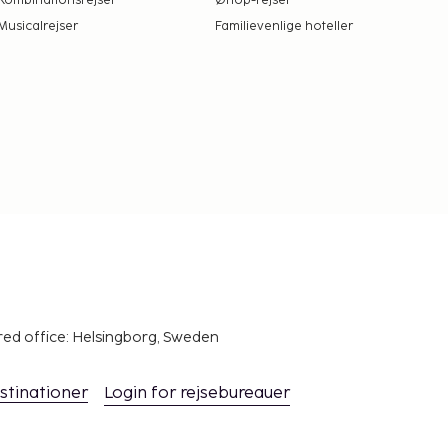
Kombinationsrejser
Øhop-rejser
Musicalrejser
Familievenlige hoteller
red office: Helsingborg, Sweden
stinationer
Login for rejsebureauer