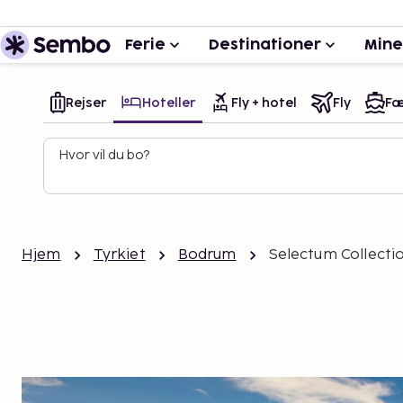
Ferie
Destinationer
Mine
Rejser
Hoteller
Fly + hotel
Fly
Fæ
Hvor vil du bo?
Hjem
Tyrkiet
Bodrum
Selectum Collectio