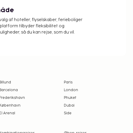
måde
alg af hoteller, flyselskaber, ferieboliger
platform tilbyder fleksibilitet og
igheder, så du kan rejse, som du vil.
Billund
Paris
Barcelona
London
Frederikshavn
Phuket
København
Dubai
El Arenal
Side