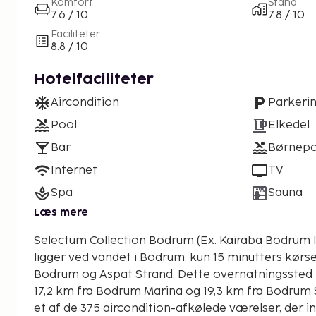
Komfort
Stand
7.6 / 10
7.8 / 10
Faciliteter
8.8 / 10
Hotelfaciliteter
Aircondition
Parkeri
Pool
Elkedel
Bar
Børnepo
Internet
TV
Spa
Sauna
Læs mere
Selectum Collection Bodrum (Ex. Kairaba Bodrum Imp
ligger ved vandet i Bodrum, kun 15 minutters kør
Bodrum og Aspat Strand. Dette overnatningssted med alt inklusive ligger
17,2 km fra Bodrum Marina og 19,3 km fra Bodrum S
et af de 375 aircondition-afkølede værelser, der 