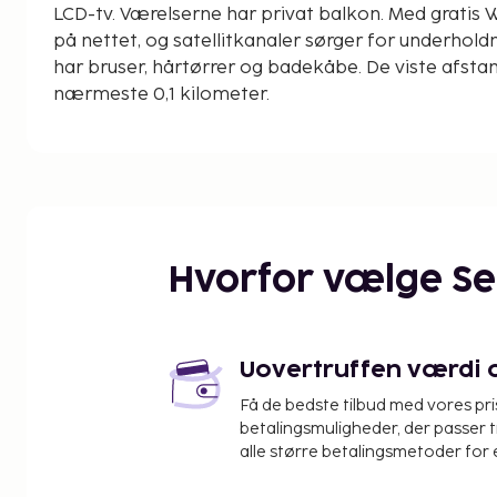
LCD-tv. Værelserne har privat balkon. Med gratis 
på nettet, og satellitkanaler sørger for underhol
har bruser, hårtørrer og badekåbe. De viste afstan
nærmeste 0,1 kilometer.
Aquapark Dedeman Bodrum - 1,3 km
Aspat Strand - 4,1 km
Karaincir Strand - 5,1 km
Akyarlar Plajı - 6,5 km
Kefaluka Resort Strand - 6,9 km
Ortakent Strand - 10,7 km
Hvorfor vælge S
Bodrum Dedeman Aquapark - 10,9 km
Camel Beach - 11,1 km
Gumbet Strand - 11,6 km
Dibeklihan - 12,2 km
Uovertruffen værdi og
Gumbet Vandsport - 12,6 km
Få de bedste tilbud med vores pr
Midtown Shoppingcenter - 12,8 km
betalingsmuligheder, der passer t
Grøn Strand - 13,7 km
alle større betalingsmetoder for 
Lilla Strand - 14 km