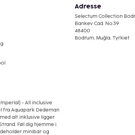
Adresse
Selectum Collection Bodru
Bankev Cad. No:39
48400
Bodrum, Muğla, Tyrkiet
ng
ol
erial) - All inclusive
sel fra Aquapark Dedeman
trand. Føl dig hjemme i
indeholder minibar og