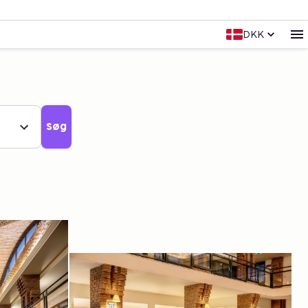
DKK
Søg