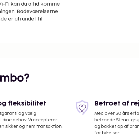
Wi-Fi kan du altid komme
dningen. Badeværelserne
de er afrundet til
embo?
 fleksibilitet
Betroet af r
isgaranti og vælg
Med over 30 års erfa
il dine behov. Vi accepterer
betroede Stena-grup
en sikker og nem transaktion.
og bakket op af bra
for bilrejser.