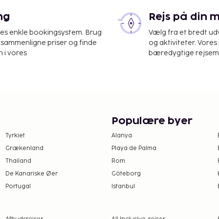
ng
Rejs på din 
res enkle bookingsystem. Brug
Vælg fra et bredt udv
at sammenligne priser og finde
og aktiviteter. Vores 
 km
 i vores
bæredygtige rejsemul
n reception, en
g. Gratis selvstændig
lv med et besøg i stedets
rivate strand, og nyd
Populære byer
 udendørs tennisbaner og
Tyrkiet
Alanya
r desuden gratis trådløs
Grækenland
Playa de Palma
on. Snup en bid mad på
Thailand
Rom
nde dette
stauranter og en
De Kanariske Øer
Göteborg
e drink, kan du besøge
Portugal
Istanbul
d poolen. Gratis
kl. 10.00.