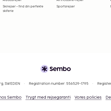
Afbudsrejser
All Inclusive-rejser
en 25. april.
Skirejser – find din perfekte
Sportsrejser
f tilgængelighed)
skiferie
Gebyrer og depositummer
arsel.
ember.
ælder også servicedyr som
org, SWEDEN
Registration number: 556529-1795
Registe
 hos Sembo
Trygt med rejsegaranti
Vores policies
De