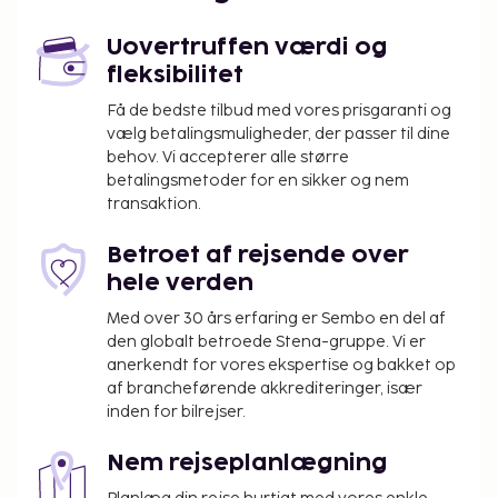
stedet.
Du vil blive bedt om at betale følgende på
Uovertruffen værdi og
overnatningsstedet. Gebyrer inkluderer muligvis
fleksibilitet
skatter:
Få de bedste tilbud med vores prisgaranti og
Depositum for beskadigelse: EUR 150 pr. ophold
vælg betalingsmuligheder, der passer til dine
Der pålægges en byskat: EUR 2.00 pr. person
behov. Vi accepterer alle større
pr. nat, op til 8 nætter. Denne skat gælder ikke
betalingsmetoder for en sikker og nem
transaktion.
for børn under 15 år.
Rengøringsgebyr: 70 EUR pr. enhed pr. ophold
Betroet af rejsende over
Gebyr for energi: 8 EUR pr. enhed pr. nat
hele verden
Vi har medtaget alle gebyrer, som
Med over 30 års erfaring er Sembo en del af
overnatningsstedet har oplyst.
den globalt betroede Stena-gruppe. Vi er
anerkendt for vores ekspertise og bakket op
Gebyr for sen indtjekning: 50 EUR for
af brancheførende akkrediteringer, især
indtjekning mellem kl. 20.00 og kl. 00.00
inden for bilrejser.
Gebyr for sengelinned: 15 EUR pr. person pr. uge
(alternativt kan gæster medbringe eget
Nem rejseplanlægning
sengelinned)