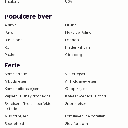
Thailand
USA
Populære byer
Alanya
Billund
Paris
Playa de Palma
Barcelona
London
Rom
Frederikshavn
Phuket
Göteborg
Ferie
Sommerferie
Vinterrejser
Afbudsrejser
All Inclusive-rejser
Kombinationsrejser
Øhop-rejser
Rejser til Disneyland® Paris
Kør-selv-ferier i Europa
Skirejser – find din perfekte
Sportsrejser
skiferie
Musicalrejser
Familievenlige hoteller
Spaophold
Sjov for børn