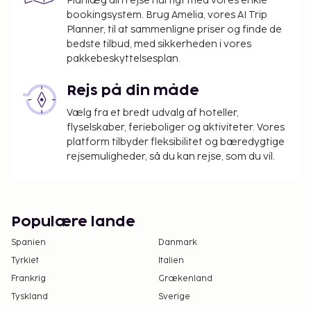
Planlæg din rejse hurtigt med vores enkle
Ovenstående liste er muligvis ikke fuldstændig.
bookingsystem. Brug Amelia, vores AI Trip
Gebyrer og depositummer inkluderer muligvis ikke
Planner, til at sammenligne priser og finde de
bedste tilbud, med sikkerheden i vores
skat og kan ændres uden varsel.
pakkebeskyttelsesplan.
Alle gæster, inklusive børn, skal være til stede
på indtjekningstidspunktet, hvor alle skal
Rejs på din måde
fremvise deres pas.
Vælg fra et bredt udvalg af hoteller,
Som følge af nationale reguleringer kan der
flyselskaber, ferieboliger og aktiviteter. Vores
ikke overføres mere end 5000 EUR i kontanter
platform tilbyder fleksibilitet og bæredygtige
på dette overnatningssted. Kontakt
rejsemuligheder, så du kan rejse, som du vil.
overnatningsstedet via kontaktoplysningerne i
reservationsbekræftelsen for flere oplysninger.
Det er en politik på hotellet at nægte visse
typer af reservationer, som grupper kunne
Populære lande
tænkes at foretage, herunder polterabend eller
Spanien
Danmark
lignende arrangementer.
Tyrkiet
Italien
Alkohol er ikke tilladt på dette
Frankrig
Grækenland
overnatningssted.
Tyskland
Sverige