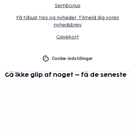
Sembonus
Få tilbud, tips og nyheder. Tilmeld dig vores
nyhedsbrev
Gavekort
Cookie-indstillinger
Gå ikke glip af noget – få de seneste
opdateringer
Hold dig opdateret med det nyeste fra os! Få
rejsetips, inspiration og adgang til eksklusive tilbud.
Abonner