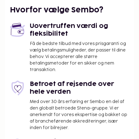
pool og et fitnesscenter. Som gæst på Treat Beach
Hvorfor vælge Sembo?
Resort & Spa har du mulighed for at nyde et måltid
på restauranten. Afslut dagen med en drink eller to i
baren/loungen. Gratis morgenmadsbuffet serveres
Uovertruffen værdi og
dagligt fra kl. 07.30 til kl. 10.00.
fleksibilitet
Få de bedste tilbud med vores prisgaranti og
vælg betalingsmuligheder, der passer til dine
behov. Vi accepterer alle større
betalingsmetoder for en sikker og nem
transaktion.
Betroet af rejsende over
hele verden
Med over 30 års erfaring er Sembo en del af
den globalt betroede Stena-gruppe. Vi er
anerkendt for vores ekspertise og bakket op
af brancheførende akkrediteringer, især
inden for bilrejser.