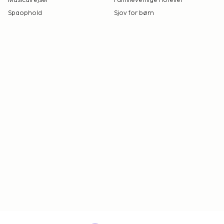
Musicalrejser
Familievenlige hoteller
Spaophold
Sjov for børn