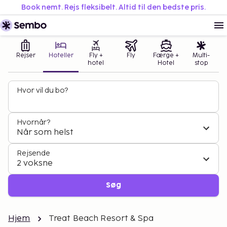
Book nemt. Rejs fleksibelt. Altid til den bedste pris.
Rejser
Hoteller
Fly +
Fly
Færge +
Multi-
hotel
Hotel
stop
Hvor vil du bo?
Hvornår?
Når som helst
Rejsende
2 voksne
Søg
Hjem
Treat Beach Resort & Spa