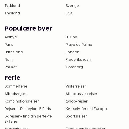
Tyskland
Sverige
Thailand
USA
Populære byer
Alanya
Billund
Paris
Playa de Palma
Barcelona
London
Rom
Frederikshavn
Phuket
Göteborg
Ferie
Sommerferie
Vinterrejser
Afbudsrejser
All Inclusive-rejser
Kombinationsrejser
Øhop-rejser
Rejser til Disneyland® Paris
Kør-selv-ferier i Europa
Skirejser – find din perfekte
Sportsrejser
skiferie