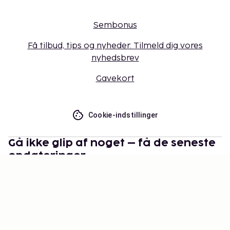
Sembonus
Få tilbud, tips og nyheder. Tilmeld dig vores
nyhedsbrev
Gavekort
Cookie-indstillinger
Gå ikke glip af noget – få de seneste
opdateringer
Hold dig opdateret med det nyeste fra os! Få
rejsetips, inspiration og adgang til eksklusive tilbud.
Abonner