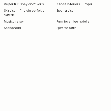
Rejser til Disneyland® Paris
Kør-selv-ferier i Europa
Skirejser – find din perfekte
Sportsrejser
skiferie
Musicalrejser
Familievenlige hoteller
Spaophold
Sjov for børn