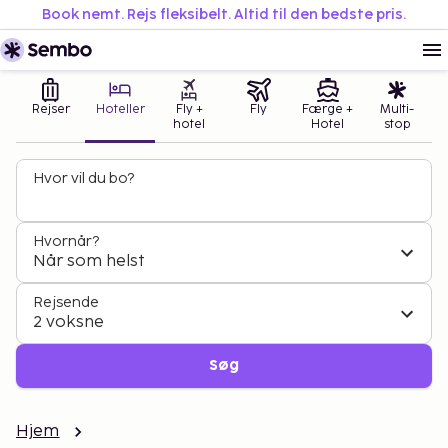
Book nemt. Rejs fleksibelt. Altid til den bedste pris.
Rejser
Hoteller
Fly +
Fly
Færge +
Multi-
hotel
Hotel
stop
Hvor vil du bo?
Hvornår?
Når som helst
Rejsende
2 voksne
Søg
Hjem