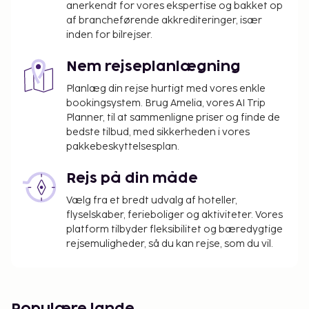
Gebyr for sengelinned: 21.27 EUR pr. seng pr.
anerkendt for vores ekspertise og bakket op
af brancheførende akkrediteringer, især
ophold (alternativt kan gæster medbringe eget
inden for bilrejser.
sengelinned)
Nem rejseplanlægning
Ovenstående liste er muligvis ikke fuldstændig.
Gebyrer og depositummer inkluderer muligvis ikke
Planlæg din rejse hurtigt med vores enkle
skat og kan ændres uden varsel.
bookingsystem. Brug Amelia, vores AI Trip
Planner, til at sammenligne priser og finde de
Som følge af nationale reguleringer kan der
bedste tilbud, med sikkerheden i vores
ikke overføres mere end 1000 EUR i kontanter
pakkebeskyttelsesplan.
på dette overnatningssted. Kontakt
overnatningsstedet via kontaktoplysningerne i
Rejs på din måde
reservationsbekræftelsen for flere oplysninger.
Vælg fra et bredt udvalg af hoteller,
flyselskaber, ferieboliger og aktiviteter. Vores
platform tilbyder fleksibilitet og bæredygtige
rejsemuligheder, så du kan rejse, som du vil.
Populære lande