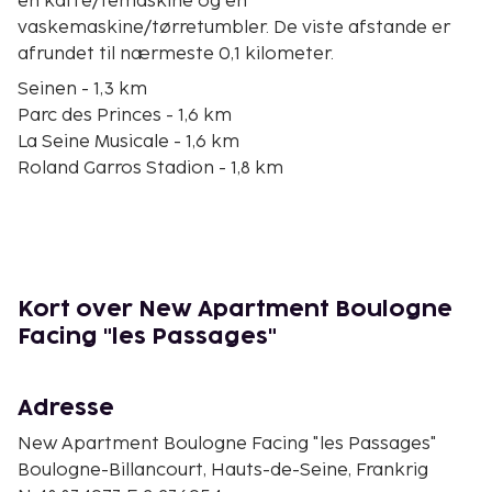
en kaffe/temaskine og en
vaskemaskine/tørretumbler. De viste afstande er
afrundet til nærmeste 0,1 kilometer.
Seinen - 1,3 km
Parc des Princes - 1,6 km
La Seine Musicale - 1,6 km
Roland Garros Stadion - 1,8 km
Bois de Boulogne - 1,9 km
Georges Pompidou Hospital - 3,2 km
ParisLongchamp Væddeløbsbane - 3,6 km
Paris Expo - 3,9 km
Pont de Bir-Hakeim - 5 km
Kort over New Apartment Boulogne
Champ de Mars - 6 km
Facing "les Passages"
Eiffeltårnet - 6,1 km
Place du Trocadéro - 6,5 km
Avenue George V - 6,7 km
Adresse
La Défense - 7,1 km
New Apartment Boulogne Facing "les Passages"
Palais des Congrès de Paris - 7,2 km
Boulogne-Billancourt, Hauts-de-Seine, Frankrig