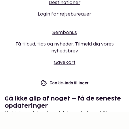
Destinationer
Login for rejsebureauer
Sembonus
Få tilbud, tips og nyheder. Tilmeld dig vores
nyhedsbrev
Gavekort
Cookie-indstillinger
Gå ikke glip af noget – få de seneste
opdateringer
Hold dig opdateret med det nyeste fra os! Få
rejsetips, inspiration og adgang til eksklusive tilbud.