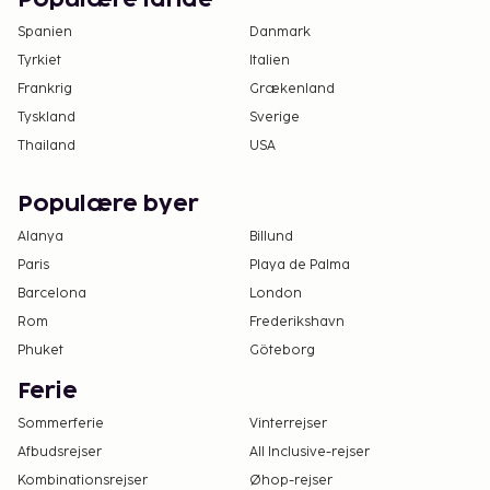
Spanien
Danmark
Tyrkiet
Italien
Frankrig
Grækenland
Tyskland
Sverige
Thailand
USA
Populære byer
Alanya
Billund
Paris
Playa de Palma
Barcelona
London
Rom
Frederikshavn
Phuket
Göteborg
Ferie
Sommerferie
Vinterrejser
Afbudsrejser
All Inclusive-rejser
Kombinationsrejser
Øhop-rejser