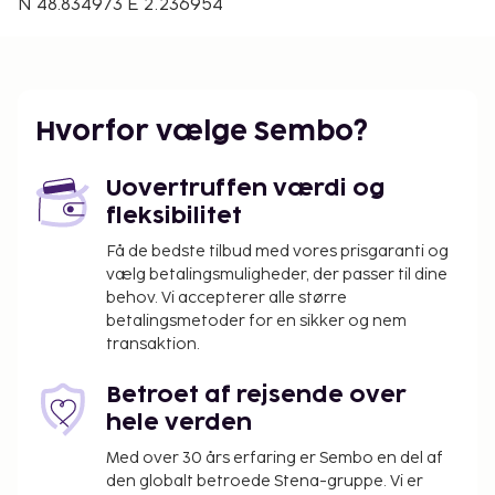
Den nærmeste lufthavn er:
N 48.834973 E 2.236954
Orly Lufthavn (ORY) - 22,8 km
Roissy - Charles de Gaulle Lufthavn (CDG) - 39,3 km
Paris (BVA-Beauvais) - 90,4 km
Paris (XCR-Châlons-Vatry) - 220,1 km
Hvorfor vælge Sembo?
Gratis selvstændig parkering er til rådighed på
stedet.
Uovertruffen værdi og
Du vil blive bedt om at betale følgende på
fleksibilitet
overnatningsstedet. Gebyrer inkluderer muligvis
Få de bedste tilbud med vores prisgaranti og
skatter:
vælg betalingsmuligheder, der passer til dine
Der pålægges en byskat: 15.60 EUR pr. person
behov. Vi accepterer alle større
pr. nat. Denne skat gælder ikke for børn under
betalingsmetoder for en sikker og nem
transaktion.
18 år.
Gebyr for elektricitet: 0.38 EUR pr. kilowatt-
Betroet af rejsende over
time, pr. ophold
hele verden
Vi har medtaget alle gebyrer, som
Med over 30 års erfaring er Sembo en del af
overnatningsstedet har oplyst.
den globalt betroede Stena-gruppe. Vi er