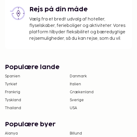
Der pålægges en byskat: 3.90 EUR pr. person pr.
Rejs på din måde
nat. Denne skat gælder ikke for børn under 18
Vælg fra et bredt udvalg af hoteller,
år.
flyselskaber, ferieboliger og aktiviteter. Vores
platform tilbyder fleksibilitet og bæredygtige
Vi har medtaget alle gebyrer, som
rejsemuligheder, så du kan rejse, som du vil.
overnatningsstedet har oplyst.
Gebyr for morgenmadsbuffet: 14.90 EUR for
voksne og 7.45 EUR for børn (cirkapriser)
Populære lande
Gebyr for selvstændig parkering: EUR 10 pr. dag
Tillægsgebyr for kæledyr: EUR 10 pr. kæledyr
Spanien
Danmark
pr. nat
Tyrkiet
Italien
Der opkræves ikke gebyrer for servicedyr
Frankrig
Grækenland
Tyskland
Sverige
Ovenstående liste er muligvis ikke fuldstændig.
Thailand
USA
Gebyrer og depositummer inkluderer muligvis ikke
skat og kan ændres uden varsel.
Populære byer
Som følge af nationale reguleringer kan der
ikke overføres mere end 1000 EUR i kontanter
Alanya
Billund