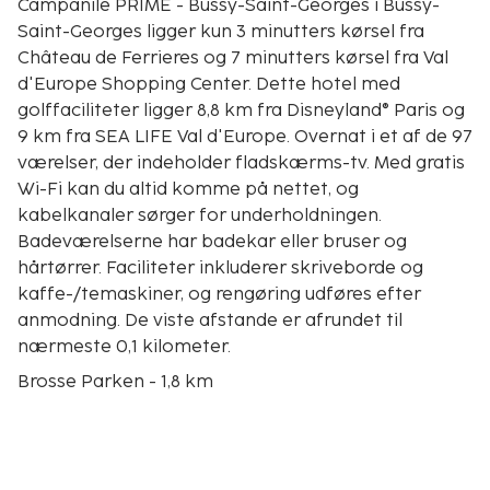
Campanile PRIME - Bussy-Saint-Georges i Bussy-
Saint-Georges ligger kun 3 minutters kørsel fra
Château de Ferrieres og 7 minutters kørsel fra Val
d'Europe Shopping Center. Dette hotel med
golffaciliteter ligger 8,8 km fra Disneyland® Paris og
9 km fra SEA LIFE Val d'Europe. Overnat i et af de 97
værelser, der indeholder fladskærms-tv. Med gratis
Wi-Fi kan du altid komme på nettet, og
kabelkanaler sørger for underholdningen.
Badeværelserne har badekar eller bruser og
hårtørrer. Faciliteter inkluderer skriveborde og
kaffe-/temaskiner, og rengøring udføres efter
anmodning. De viste afstande er afrundet til
nærmeste 0,1 kilometer.
Brosse Parken - 1,8 km
Esplanade for Religioner og Kulturer - 1,8 km
Château de Ferrieres - 1,9 km
Bussy-Guermantes Golfbane - 2,2 km
Russon Mølle - 2,4 km