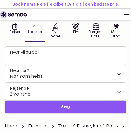
Book nemt. Rejs fleksibelt. Altid til den bedste pris.
Rejser
Hoteller
Fly +
Fly
Færge +
Multi-
hotel
Hotel
stop
Hvor vil du bo?
Hvornår?
Når som helst
Rejsende
2 voksne
Søg
Hjem
Frankrig
Tæt på Disneyland® Paris