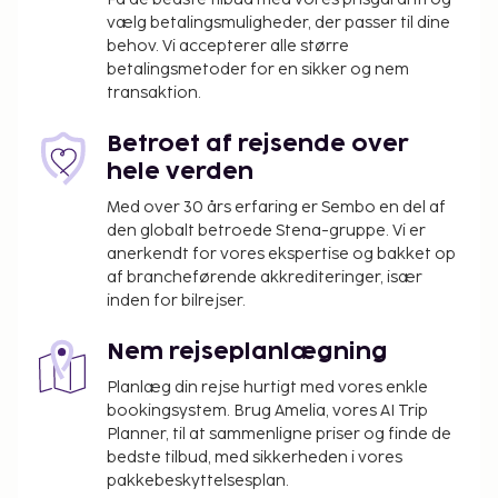
Gæsterne har blandt andet adgang til en døgnåben
vælg betalingsmuligheder, der passer til dine
reception, en flersproget medarbejderstab og
behov. Vi accepterer alle større
bagageopbevaring. Dette hotel har 2 møde- og
betalingsmetoder for en sikker og nem
konferencelokaler til rådighed. Selvstændig
transaktion.
parkering (tillægsgebyr) er til rådighed på stedet.
Gør brug af praktiske faciliteter, såsom gratis
Betroet af rejsende over
trådløs internetadgang, tv på fællesarealer og
hele verden
hjælp med udflugter/billetter. Andre faciliteter på
Med over 30 års erfaring er Sembo en del af
dette hotel inkluderer festsal og automat. Som
den globalt betroede Stena-gruppe. Vi er
gæst på Campanile PRIME - Bussy-Saint-Georges
anerkendt for vores ekspertise og bakket op
kan du nyde et måltid på Restaurant Campanile.
af brancheførende akkrediteringer, især
Morgenmadsbuffet serveres på hverdage fra kl.
inden for bilrejser.
06.00 til kl. 09.30 og i weekenderne fra kl. 06.30 til
Nem rejseplanlægning
kl. 10.00 mod et gebyr. Dette overnatningssted har
modtaget sin officielle stjernevurdering fra ATOUT
Planlæg din rejse hurtigt med vores enkle
France, det franske agentur for turismeudvikling.
bookingsystem. Brug Amelia, vores AI Trip
Planner, til at sammenligne priser og finde de
Du vil blive bedt om at betale følgende på
bedste tilbud, med sikkerheden i vores
overnatningsstedet. Gebyrer inkluderer muligvis
pakkebeskyttelsesplan.
skatter: