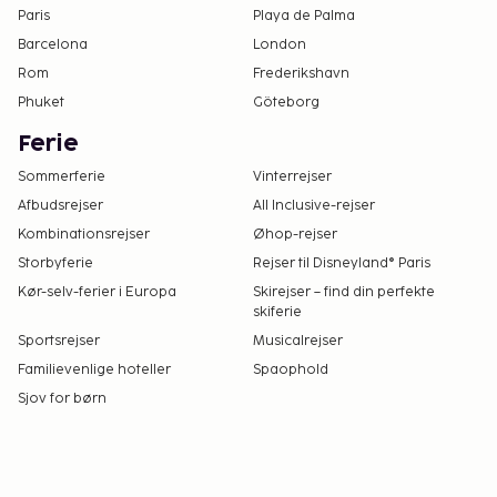
på dette overnatningssted. Kontakt
Paris
Playa de Palma
overnatningsstedet via kontaktoplysningerne i
Barcelona
London
reservationsbekræftelsen for flere oplysninger.
Rom
Frederikshavn
Reservationer er påkrævet for golftider.
Phuket
Göteborg
Reservationer kan foretages ved at kontakte
Ferie
dette hotel inden ankomst via
kontaktoplysningerne i
Sommerferie
Vinterrejser
reservationsbekræftelsen.
Afbudsrejser
All Inclusive-rejser
Overnatningsstedet har forbundne/tilstødende
Kombinationsrejser
Øhop-rejser
værelser, som kan være til rådighed, afhængig
Storbyferie
Rejser til Disneyland® Paris
af tilgængelighed. Gæster kan anmode om
Kør-selv-ferier i Europa
Skirejser – find din perfekte
disse værelser ved at kontakte
skiferie
overnatningsstedet direkte via
Sportsrejser
Musicalrejser
kontaktoplysningerne på
Familievenlige hoteller
Spaophold
reservationsbekræftelsen.
Sjov for børn
Der er mulighed for kontaktløs indtjekning og
kontaktløs udtjekning.