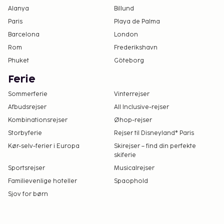
Alanya
Billund
Paris
Playa de Palma
Barcelona
London
Rom
Frederikshavn
Phuket
Göteborg
Ferie
Sommerferie
Vinterrejser
Afbudsrejser
All Inclusive-rejser
Kombinationsrejser
Øhop-rejser
Storbyferie
Rejser til Disneyland® Paris
Kør-selv-ferier i Europa
Skirejser – find din perfekte
skiferie
Sportsrejser
Musicalrejser
Familievenlige hoteller
Spaophold
Sjov for børn