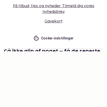
Få tilbud, tips og nyheder. Tilmeld dig vores
nyhedsbrev
Gavekort
Cookie-indstillinger
Gå ikke glip af noget – få de seneste
opdateringer
Hold dig opdateret med det nyeste fra os! Få
rejsetips, inspiration og adgang til eksklusive tilbud.
Abonner