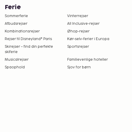
Ferie
Sommerferie
Vinterrejser
Afbudsrejser
All Inclusive-rejser
Kombinationsrejser
Øhop-rejser
Rejser til Disneyland® Paris
Kør-selv-ferier i Europa
Skirejser – find din perfekte
Sportsrejser
skiferie
Musicalrejser
Familievenlige hoteller
Spaophold
Sjov for børn