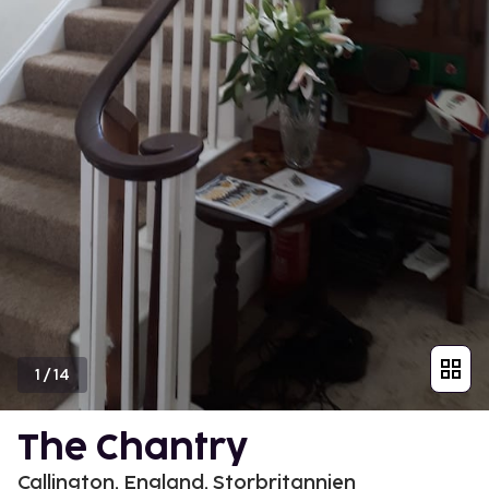
1
/
14
The Chantry
Callington, England, Storbritannien