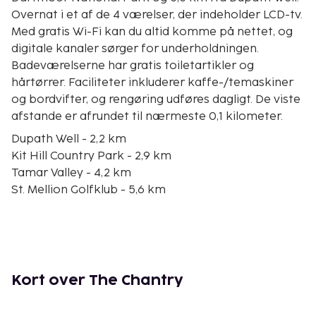
Overnat i et af de 4 værelser, der indeholder LCD-tv.
Med gratis Wi-Fi kan du altid komme på nettet, og
digitale kanaler sørger for underholdningen.
Badeværelserne har gratis toiletartikler og
hårtørrer. Faciliteter inkluderer kaffe-/temaskiner
og bordvifter, og rengøring udføres dagligt. De viste
afstande er afrundet til nærmeste 0,1 kilometer.
Dupath Well - 2,2 km
Kit Hill Country Park - 2,9 km
Tamar Valley - 4,2 km
St. Mellion Golfklub - 5,6 km
Tamar Valley Donkey Park - 6,4 km
Cotehele House and Gardens - 10 km
Limekiln Gallery - 10 km
Calstock Viadukt - 10,2 km
The Parish Church of Saint Lalluwy Menheniot - 12,6
Kort over The Chantry
km
Cornwall National Landscape - 12,7 km