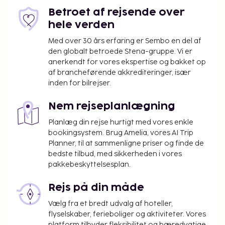
Gæster skal kontakte overnatningsstedet
Betroet af rejsende over
direkte via kontaktoplysningerne i
hele verden
reservationsbekræftelsen for at medbringe
Med over 30 års erfaring er Sembo en del af
kæledyr (der pålægges et tillægsgebyr, som
den globalt betroede Stena-gruppe. Vi er
kan findes i afsnittet om gebyrer).
anerkendt for vores ekspertise og bakket op
af brancheførende akkrediteringer, især
inden for bilrejser.
Nem rejseplanlægning
Planlæg din rejse hurtigt med vores enkle
bookingsystem. Brug Amelia, vores AI Trip
Planner, til at sammenligne priser og finde de
bedste tilbud, med sikkerheden i vores
pakkebeskyttelsesplan.
Rejs på din måde
Vælg fra et bredt udvalg af hoteller,
flyselskaber, ferieboliger og aktiviteter. Vores
platform tilbyder fleksibilitet og bæredygtige