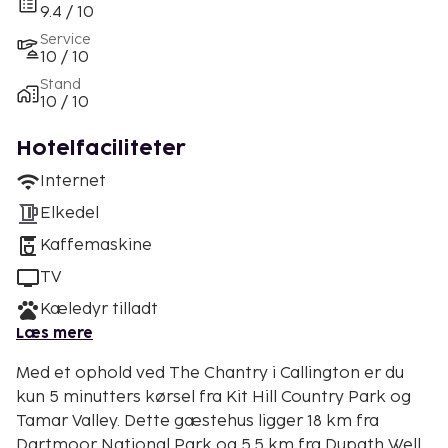
9.4 / 10
Service
10 / 10
Stand
10 / 10
Hotelfaciliteter
Internet
Elkedel
Kaffemaskine
TV
Kæledyr tilladt
Læs mere
Med et ophold ved The Chantry i Callington er du
kun 5 minutters kørsel fra Kit Hill Country Park og
Tamar Valley. Dette gæstehus ligger 18 km fra
Dartmoor National Park og 5,5 km fra Dupath Well.