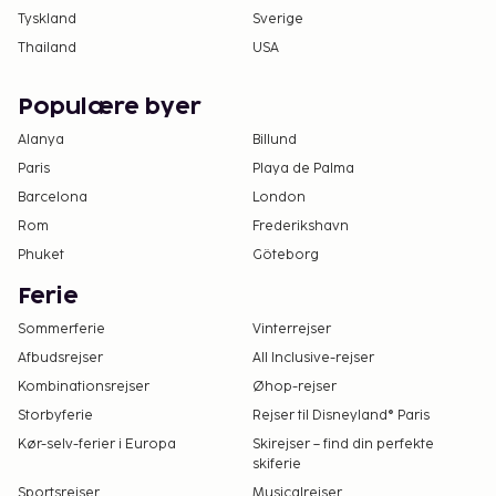
Tyskland
Sverige
Thailand
USA
Populære byer
Alanya
Billund
Paris
Playa de Palma
Barcelona
London
Rom
Frederikshavn
Phuket
Göteborg
Ferie
Sommerferie
Vinterrejser
Afbudsrejser
All Inclusive-rejser
Kombinationsrejser
Øhop-rejser
Storbyferie
Rejser til Disneyland® Paris
Kør-selv-ferier i Europa
Skirejser – find din perfekte
skiferie
Sportsrejser
Musicalrejser