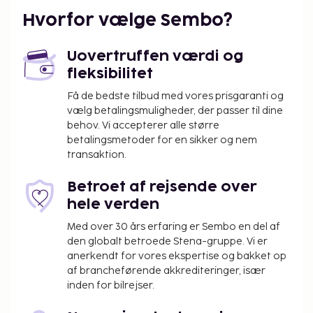
på stedet. Slap af på den private strand, eller drag
Hvorfor vælge Sembo?
fordel af andre rekreative faciliteter, såsom en
udendørs pool. Andre faciliteter på dette hotel
Uovertruffen værdi og
inkluderer gratis trådløs internetadgang og hjælp
fleksibilitet
med udflugter/billetter. Gæsterne kan nemt
komme til stranden ved at gøre brug af den gratis
Få de bedste tilbud med vores prisgaranti og
vælg betalingsmuligheder, der passer til dine
strandtransport. Som gæst på Candolim Sands har
behov. Vi accepterer alle større
du mulighed for at nyde et måltid på restauranten.
betalingsmetoder for en sikker og nem
Har du brug for en pause? Få en drink ved en af
transaktion.
stedets 10 strandbarer. Morgenmadsbuffet tilbydes
mod gebyr dagligt fra kl. 08.30 til kl. 10.30.
Betroet af rejsende over
Gebyr for morgenmadsbuffet: 350 INR for
hele verden
voksne og 300 INR for børn (cirkapriser)
Med over 30 års erfaring er Sembo en del af
Ovenstående liste er muligvis ikke fuldstændig.
den globalt betroede Stena-gruppe. Vi er
anerkendt for vores ekspertise og bakket op
Gebyrer og depositummer inkluderer muligvis ikke
af brancheførende akkrediteringer, især
skat og kan ændres uden varsel.
inden for bilrejser.