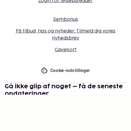
Login for rejsebureauer
Sembonus
Få tilbud, tips og nyheder. Tilmeld dig vores
nyhedsbrev
Gavekort
Cookie-indstillinger
Gå ikke glip af noget – få de seneste
opdateringer
Hold dig opdateret med det nyeste fra os! Få
rejsetips, inspiration og adgang til eksklusive tilbud.