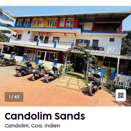
1
/
43
Candolim Sands
Candolim, Goa, Indien