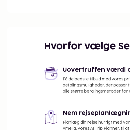
De viste afstande er afrundet til nærmeste 0,1 ki
Hagia Sophia - 0,3 km
Gülhane Park - 0,5 km
Istanbul Arkæologiske Museer - 0,5 km
Basilica Cistern - 0,6 km
Sultanahmet-pladsen - 0,6 km
Hvorfor vælge S
Den blå moské - 0,6 km
Topkapi-paladset - 0,7 km
Tyrkisk og islamisk kunstmuseum - 0,9 km
Lille Hagia Sophia - 1,1 km
Uovertruffen værdi og
Den Store Bazar - 1,4 km
Få de bedste tilbud med vores pr
Eminonu Pier - 1,5 km
betalingsmuligheder, der passer t
Den Egytpiske Basar - 1,6 km
alle større betalingsmetoder for 
Eminönü-pladsen - 1,6 km
Beyazit Square - 1,7 km
Bosporus - 2 km
Nem rejseplanlægni
Den nærmeste lufthavn er:
Planlæg din rejse hurtigt med vo
Sabiha Gokcen International Airport (SAW) - 45,2
Amelia, vores AI Trip Planner, til 