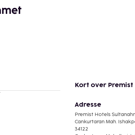
hmet
Kort over Premist
r
Adresse
Premist Hotels Sultanah
Cankurtaran Mah. Ishakp
34122