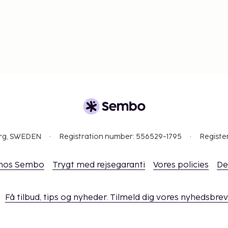
Gebyrer og depositummer
arsel.
rnatte gratis på forældres
engepladser benyttes.
le transaktioner og
 en mobilenhed.
org, SWEDEN
Registration number: 556529-1795
Registe
 hos Sembo
Trygt med rejsegaranti
Vores policies
De
Få tilbud, tips og nyheder. Tilmeld dig vores nyhedsbrev