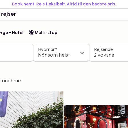
Book nemt. Rejs fleksibelt. Altid til den bedste pris.
 rejser
rge + Hotel
Multi-stop
Hvornår?
Rejsende
Når som helst
2 voksne
ultanahmet