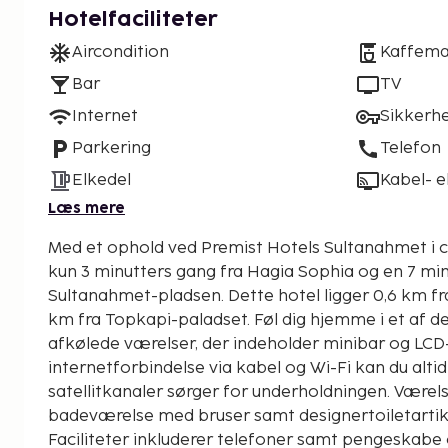
Hotelfaciliteter
Aircondition
Kaffema
Bar
TV
Internet
Sikkerh
Parkering
Telefon
Elkedel
Kabel- el
Læs mere
Med et ophold ved Premist Hotels Sultanahmet i c
kun 3 minutters gang fra Hagia Sophia og en 7 min
Sultanahmet-pladsen. Dette hotel ligger 0,6 km fra Den blå moské og 0,7
km fra Topkapi-paladset. Føl dig hjemme i et af de
afkølede værelser, der indeholder minibar og LCD-
internetforbindelse via kabel og Wi-Fi kan du alt
satellitkanaler sørger for underholdningen. Værels
badeværelse med bruser samt designertoiletartikl
Faciliteter inkluderer telefoner samt pengeskabe