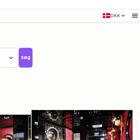
DKK
Søg