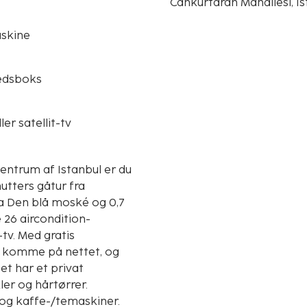
Cankurtaran Mahallesi, Is
skine
edsboks
ler satellit-tv
entrum af Istanbul er du
utters gåtur fra
 26 aircondition-
tv. Med gratis
id komme på nettet, og
et har et privat
er og hårtørrer.
 og kaffe-/temaskiner.