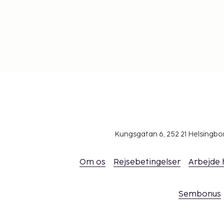
Ovenstående liste er muligvis ikke fuldstændig. 
inkluderer muligvis ikke skat og kan ændres uden v
Ét barn, i alderen 5 år eller derunder, kan ove
eller værgers værelse, hvis de eksisterende s
Der er mulighed for kontaktløs betaling for al
gæster kan få adgang til deres værelser med
Der er mulighed for kontaktløs udtjekning.
Kungsgatan 6, 252 21 Helsingb
Om os
Rejsebetingelser
Arbejde
Sembonus