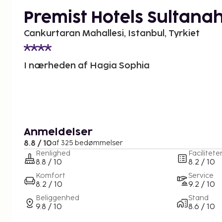
Premist Hotels Sultana
Cankurtaran Mahallesi, Istanbul, Tyrkiet
I nærheden af Hagia Sophia
Anmeldelser
8.8 / 10
af 325 bedømmelser
Renlighed
Facilitete
8.8 / 10
8.2 / 10
Komfort
Service
8.2 / 10
9.2 / 10
Beliggenhed
Stand
9.8 / 10
8.6 / 10