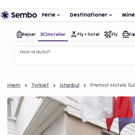
Ferie
Destinationer
Mine
Rejser
Hoteller
Fly + hotel
Fly
Fæ
Hvor vil du bo?
Hjem
Tyrkiet
Istanbul
Premist Hotels S