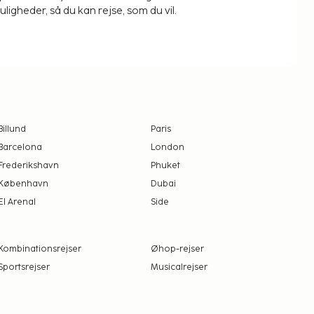
igheder, så du kan rejse, som du vil.
Billund
Paris
Barcelona
London
Frederikshavn
Phuket
København
Dubai
El Arenal
Side
Kombinationsrejser
Øhop-rejser
Sportsrejser
Musicalrejser