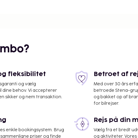
lometer.
embo?
 fleksibilitet
Betroet af r
isgaranti og vælg
Med over 30 års erfa
il dine behov. Vi accepterer
betroede Stena-grup
en sikker og nem transaktion.
og bakket op af bra
for bilrejser.
ng
Rejs på din 
res enkle bookingsystem. Brug
Vælg fra et bredt udv
 km
at sammenligne priser og finde
og aktiviteter. Vores 