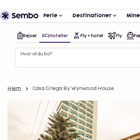
Ferie
Destinationer
Mine
Rejser
Hoteller
Fly + hotel
Fly
Fæ
Hvor vil du bo?
Hjem
Casa Griega By Wynwood House