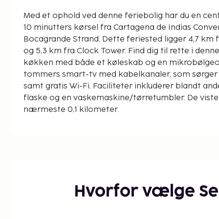
Med et ophold ved denne feriebolig har du en cent
10 minutters kørsel fra Cartagena de Indias Conve
Bocagrande Strand. Dette feriested ligger 4,7 km fra Murallas de Cartagena
og 5,3 km fra Clock Tower. Find dig til rette i denn
køkken med både et køleskab og en mikrobølgeov
tommers smart-tv med kabelkanaler, som sørger 
samt gratis Wi-Fi. Faciliteter inkluderer blandt an
flaske og en vaskemaskine/tørretumbler. De viste 
nærmeste 0,1 kilometer.
Playa Castillo Grande - 0,6 km
Rio Cartagena Casino - 1,5 km
Bocagrande Strand - 1,5 km
Centro Comercial Nao - 1,6 km
El Laguito Strand - 2,2 km
Plaza Bocagrande Shoppingcenter - 2,8 km
Hvorfor vælge S
Malecón Bahía de las Ánimas - 3,3 km
Hospital Naval de Cartagena - 3,5 km