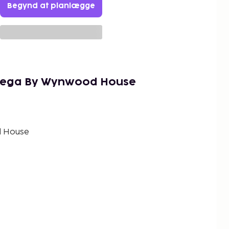
Begynd at planlægge
riega By Wynwood House
d House