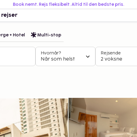
Book nemt. Rejs fleksibelt. Altid til den bedste pris.
 rejser
rge + Hotel
Multi-stop
Hvornår?
Rejsende
Når som helst
2 voksne