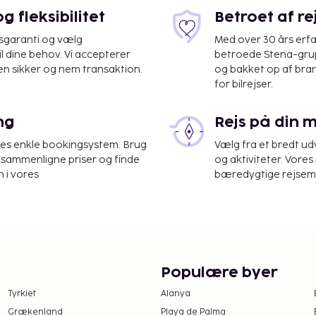
 fleksibilitet
Betroet af r
isgaranti og vælg
Med over 30 års erfa
il dine behov. Vi accepterer
betroede Stena-grup
en sikker og nem transaktion.
og bakket op af bra
for bilrejser.
ng
Rejs på din 
 Lufthavn (CTG),
res enkle bookingsystem. Brug
Vælg fra et bredt udv
at sammenligne priser og finde
og aktiviteter. Vores 
tningsstedet. Gebyrer
 i vores
bæredygtige rejsemul
 beløb på
Rejsende, der kan
, at de ikke er bosat i
ort eller via
get for denne moms. Denne
Populære byer
akkerejser (overnatning
Tyrkiet
Alanya
Grækenland
Playa de Palma