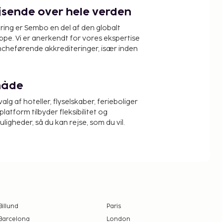
ejsende over hele verden
ring er Sembo en del af den globalt
pe. Vi er anerkendt for vores ekspertise
ncheførende akkrediteringer, især inden
måde
alg af hoteller, flyselskaber, ferieboliger
platform tilbyder fleksibilitet og
igheder, så du kan rejse, som du vil.
Billund
Paris
Barcelona
London