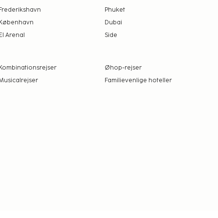
Frederikshavn
Phuket
København
Dubai
El Arenal
Side
Kombinationsrejser
Øhop-rejser
Musicalrejser
Familievenlige hoteller