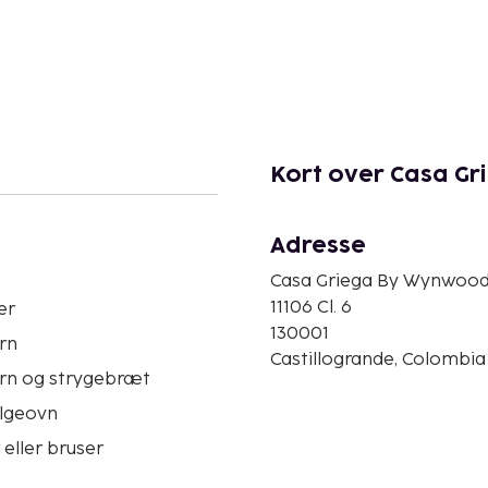
Kort over Casa G
Adresse
Casa Griega By Wynwoo
11106 Cl. 6
er
130001
rn
Castillogrande, Colombia
ern og strygebræt
lgeovn
eller bruser