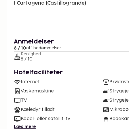
I Cartagena (Castillogrande)
Anmeldelser
8 / 10
af 1 bedømmelser
Renlighed
8 / 10
Hotelfaciliteter
Internet
Brødrist
Vaskemaskine
Strygeje
TV
Strygej
Kæledyr tilladt
Mikrobø
Kabel- eller satellit-tv
Badekar 
Læs mere