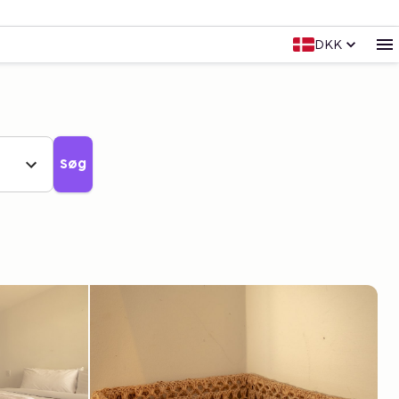
DKK
Søg