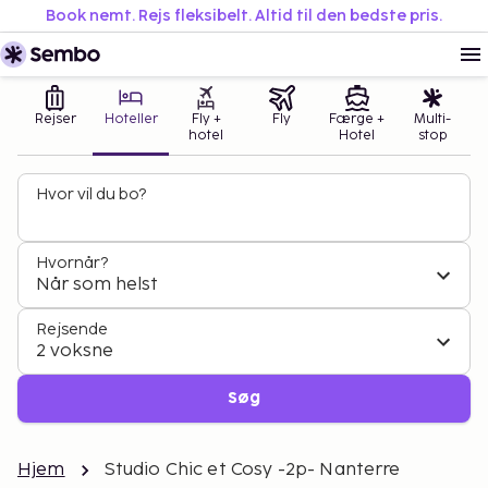
Book nemt. Rejs fleksibelt. Altid til den bedste pris.
Rejser
Hoteller
Fly +
Fly
Færge +
Multi-
hotel
Hotel
stop
Hvor vil du bo?
Hvornår?
Når som helst
Rejsende
2 voksne
Søg
Hjem
Studio Chic et Cosy -2p- Nanterre