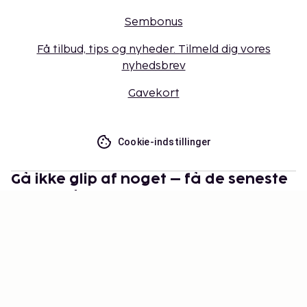
Sembonus
Få tilbud, tips og nyheder. Tilmeld dig vores
nyhedsbrev
Gavekort
Cookie-indstillinger
Gå ikke glip af noget – få de seneste
opdateringer
Hold dig opdateret med det nyeste fra os! Få
rejsetips, inspiration og adgang til eksklusive tilbud.
Abonner