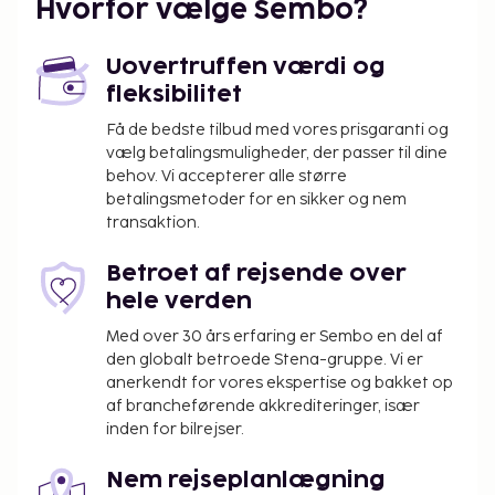
skatter:
Hvorfor vælge Sembo?
Der pålægges en byskat: 6.95 EUR pr. person pr.
nat. Denne skat gælder ikke for børn under 18
Uovertruffen værdi og
år.
fleksibilitet
Gebyr for elektricitet: 0.38 EUR pr. kilowatt-
Få de bedste tilbud med vores prisgaranti og
time, pr. ophold
vælg betalingsmuligheder, der passer til dine
behov. Vi accepterer alle større
Vi har medtaget alle gebyrer, som
betalingsmetoder for en sikker og nem
overnatningsstedet har oplyst.
transaktion.
Som følge af nationale reguleringer kan der
Betroet af rejsende over
ikke overføres mere end 1000 EUR i kontanter
hele verden
på dette overnatningssted. Kontakt
overnatningsstedet via kontaktoplysningerne i
Med over 30 års erfaring er Sembo en del af
reservationsbekræftelsen for flere oplysninger.
den globalt betroede Stena-gruppe. Vi er
anerkendt for vores ekspertise og bakket op
af brancheførende akkrediteringer, især
inden for bilrejser.
Nem rejseplanlægning