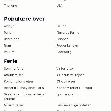
Thailand
USA
Populære byer
Alanya
Billund
Paris
Playa de Palma
Barcelona
London
Rom
Frederikshavn
Phuket
Göteborg
Ferie
Sommerferie
Vinterrejser
Afbudsrejser
All Inclusive-rejser
Kombinationsrejser
Øhop-rejser
Rejser til Disneyland® Paris
Kør-selv-ferier i Europa
Skirejser – find din perfekte
Sportsrejser
skiferie
Musicalrejser
Familievenlige hoteller