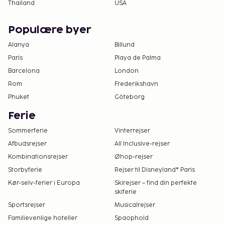
Thailand
USA
Populære byer
Alanya
Billund
Paris
Playa de Palma
Barcelona
London
Rom
Frederikshavn
Phuket
Göteborg
Ferie
Sommerferie
Vinterrejser
Afbudsrejser
All Inclusive-rejser
Kombinationsrejser
Øhop-rejser
Storbyferie
Rejser til Disneyland® Paris
Kør-selv-ferier i Europa
Skirejser – find din perfekte
skiferie
Sportsrejser
Musicalrejser
Familievenlige hoteller
Spaophold