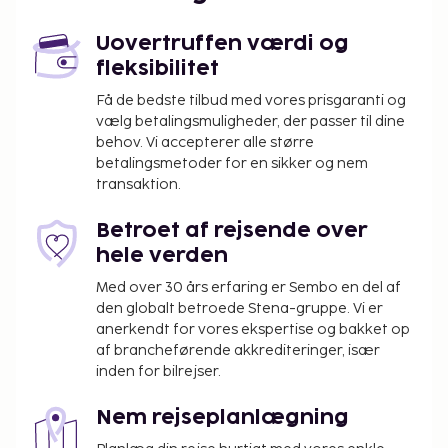
renseri/vaskeservice og bagageopbevaring. Gør
brug af praktiske faciliteter, såsom gratis trådløs
Uovertruffen værdi og
internetadgang, gavebutik/aviskiosk og frisørsalon.
fleksibilitet
Som gæst på Locanda Remare kan du nyde et
måltid på Gabbiano sul Porto eller tage et smut
Få de bedste tilbud med vores prisgaranti og
vælg betalingsmuligheder, der passer til dine
forbi den lokale købmand/dagligvarebutik. Fuld
behov. Vi accepterer alle større
morgenmad tilbydes mod gebyr dagligt fra kl. 07.00
betalingsmetoder for en sikker og nem
til kl. 12.00.
transaktion.
Du vil blive bedt om at betale følgende på
overnatningsstedet. Gebyrer inkluderer muligvis
Betroet af rejsende over
skatter:
hele verden
Der pålægges en byskat: EUR 1.50 pr. person pr.
Med over 30 års erfaring er Sembo en del af
nat, op til 7 nætter. Denne skat gælder ikke for
den globalt betroede Stena-gruppe. Vi er
anerkendt for vores ekspertise og bakket op
børn under 14 år.
af brancheførende akkrediteringer, især
Vi har medtaget alle gebyrer, som
inden for bilrejser.
overnatningsstedet har oplyst.
Nem rejseplanlægning
Gebyr for komplet morgenmad: Mellem 5 og 10