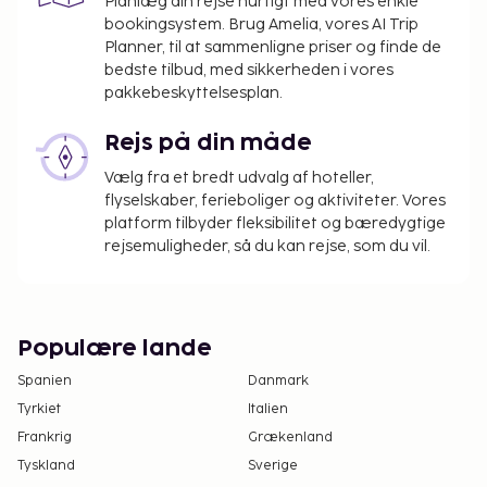
Planlæg din rejse hurtigt med vores enkle
EUR for voksne og mellem 5 og 10 EUR for børn
bookingsystem. Brug Amelia, vores AI Trip
(cirkapriser)
Planner, til at sammenligne priser og finde de
Tillægsgebyr for kæledyr: EUR 15 pr. kæledyr
bedste tilbud, med sikkerheden i vores
(varierer afhængigt af opholdets længde)
pakkebeskyttelsesplan.
Der opkræves ikke gebyrer for servicedyr
Rejs på din måde
Ovenstående liste er muligvis ikke fuldstændig.
Gebyrer og depositummer inkluderer muligvis ikke
Vælg fra et bredt udvalg af hoteller,
flyselskaber, ferieboliger og aktiviteter. Vores
skat og kan ændres uden varsel.
platform tilbyder fleksibilitet og bæredygtige
Alle gæster, inklusive børn, skal være til stede
rejsemuligheder, så du kan rejse, som du vil.
på indtjekningstidspunktet, hvor alle skal
fremvise deres pas.
Som følge af nationale reguleringer kan der
ikke overføres mere end 5000 EUR i kontanter
Populære lande
på dette overnatningssted. Kontakt
Spanien
Danmark
overnatningsstedet via kontaktoplysningerne i
Tyrkiet
Italien
reservationsbekræftelsen for flere oplysninger.
Frankrig
Grækenland
Begrænset parkeringshøjde.
Tyskland
Sverige