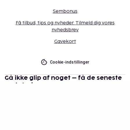
Sembonus
Få tilbud, tips og nyheder. Tilmeld dig vores
nyhedsbrev
Gavekort
Cookie-indstillinger
Gå ikke glip af noget – få de seneste
opdateringer
Hold dig opdateret med det nyeste fra os! Få
rejsetips, inspiration og adgang til eksklusive tilbud.
Abonner