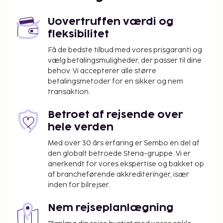
Gratis selvstændig parkering er til rådighed på
Uovertruffen værdi og
stedet. Fra en have på stedet kan du nyde den
fleksibilitet
skønne udsigt, og du kan nyde godt af faciliteter,
såsom gratis trådløs internetadgang.
Få de bedste tilbud med vores prisgaranti og
vælg betalingsmuligheder, der passer til dine
behov. Vi accepterer alle større
betalingsmetoder for en sikker og nem
transaktion.
Betroet af rejsende over
hele verden
Med over 30 års erfaring er Sembo en del af
den globalt betroede Stena-gruppe. Vi er
anerkendt for vores ekspertise og bakket op
af brancheførende akkrediteringer, især
inden for bilrejser.
Nem rejseplanlægning