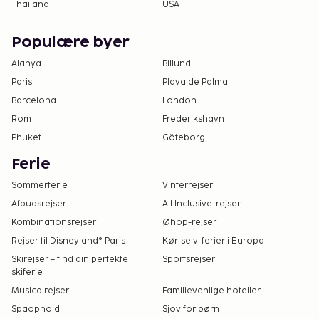
Thailand
USA
Populære byer
Alanya
Billund
Paris
Playa de Palma
Barcelona
London
Rom
Frederikshavn
Phuket
Göteborg
Ferie
Sommerferie
Vinterrejser
Afbudsrejser
All Inclusive-rejser
Kombinationsrejser
Øhop-rejser
Rejser til Disneyland® Paris
Kør-selv-ferier i Europa
Skirejser – find din perfekte
Sportsrejser
skiferie
Musicalrejser
Familievenlige hoteller
Spaophold
Sjov for børn