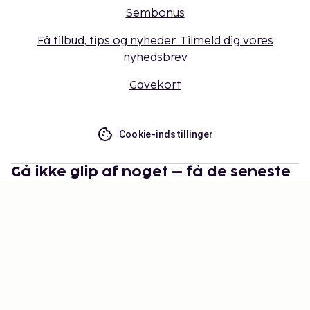
Sembonus
Få tilbud, tips og nyheder. Tilmeld dig vores
nyhedsbrev
Gavekort
Cookie-indstillinger
Gå ikke glip af noget – få de seneste
opdateringer
Hold dig opdateret med det nyeste fra os! Få
rejsetips, inspiration og adgang til eksklusive tilbud.
Abonner