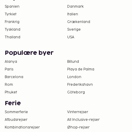
Spanien
Danmark
Tyrkiet
Italien
Frankrig
Grækenland
Tyskland
Sverige
Thailand
USA
Populære byer
Alanya
Billund
Paris
Playa de Palma
Barcelona
London
Rom
Frederikshavn
Phuket
Göteborg
Ferie
Sommerferie
Vinterrejser
Afbudsrejser
All Inclusive-rejser
Kombinationsrejser
Øhop-rejser