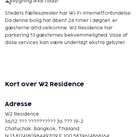
Rygning ikke tilladt
Stedets fællesarealer har Wi-Fi internetforbindelse.
Da denne bolig har åbent 24 timer i døgnet, er
gæsterne altid velkomne. W2 Residence har
parkering til gæsternes bekvemmelighed. Visse af
disse services kan være underlagt ekstra gebyrer.
Kort over W2 Residence
Adresse
W2 Residence
36/12 ??? ?????????? 36 ??? 19-2
Chatuchak, Bangkok, Thailand
N 13.817418098449709 E 100.5839614868164