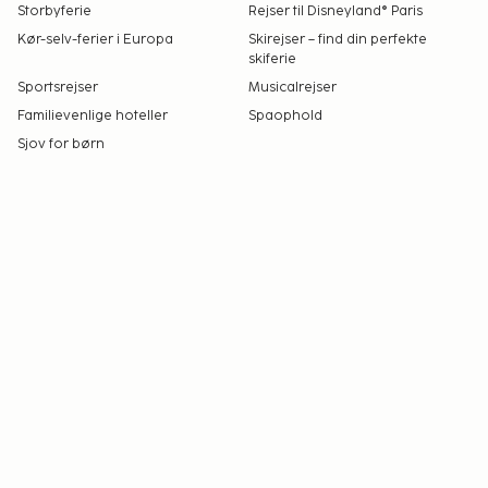
Storbyferie
Rejser til Disneyland® Paris
Kør-selv-ferier i Europa
Skirejser – find din perfekte
skiferie
Sportsrejser
Musicalrejser
Familievenlige hoteller
Spaophold
Sjov for børn