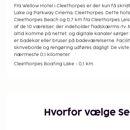
Fra Wellow Hotel i Cleethorpes er der kun få skrid
Lake og Parkway Cinema, Cleethorpes. Dette hotel ligger 0,6 km fra
Cleethorpes Beach og 0,7 km fra Cleethorpes Leisu
af de 10 værelser, der indeholder fladskærms-tv. 
altid komme på nettet, og digitale kanaler sørger
er badekar eller bruser på badeværelserne. Facilit
skriveborde og rengøring udføres dagligt. De viste 
nærmeste 0,1 kilometer.
Cleethorpes Boating Lake - 0,1 km
Parkway Cinema, Cleethorpes - 0,1 km
Cleethorpes Leisure Centre - 0,5 km
Cleethorpes Beach - 0,6 km
Cleethorpes Country Park - 0,9 km
Cleethorpes Promenade - 1,3 km
Blundell Park - 3,6 km
Hvorfor vælge S
Grimsby Fishing Heritage Centre - 6,9 km
Grimsby Minster - 7,6 km
Freshney Place Shopping Centre - 7,7 km