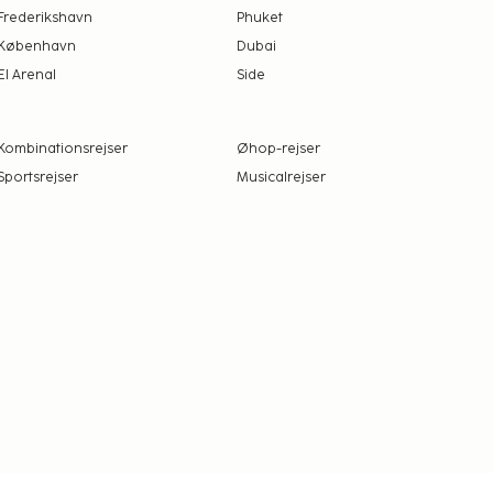
Frederikshavn
Phuket
København
Dubai
El Arenal
Side
Kombinationsrejser
Øhop-rejser
Sportsrejser
Musicalrejser