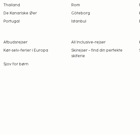
Thailand
Rom
De Kanariske Øer
Göteborg
Portugal
Istanbul
Afbudsrejser
All Inclusive-rejser
Kør-selv-ferier i Europa
Skirejser – find din perfekte
skiferie
Sjov for børn