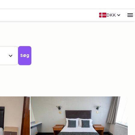
DKK
Søg