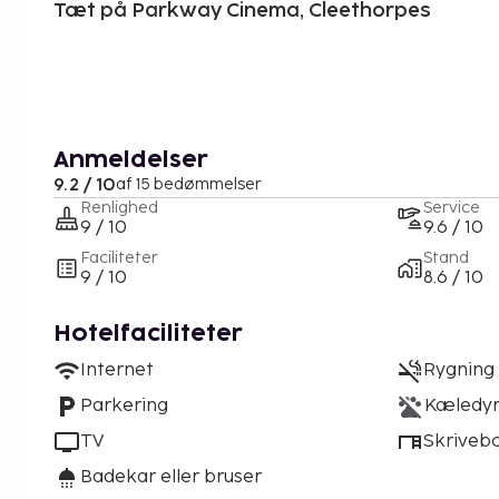
Tæt på Parkway Cinema, Cleethorpes
Anmeldelser
9.2 / 10
af 15 bedømmelser
Renlighed
Service
9 / 10
9.6 / 10
Faciliteter
Stand
9 / 10
8.6 / 10
Hotelfaciliteter
Internet
Rygning 
Parkering
Kæledyr 
TV
Skriveb
Badekar eller bruser