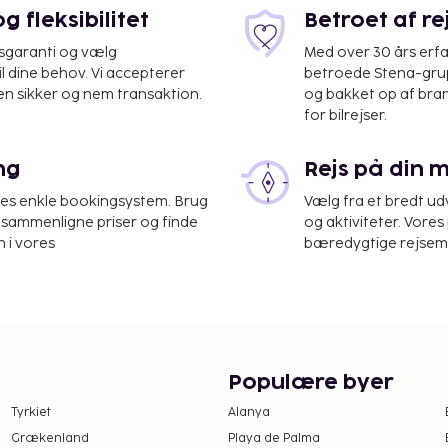
 fleksibilitet
Betroet af r
isgaranti og vælg
Med over 30 års erfa
il dine behov. Vi accepterer
betroede Stena-grup
en sikker og nem transaktion.
og bakket op af bra
for bilrejser.
ide) - 28,1 km
ng
Rejs på din 
st på
d på restauranten. Fuld
res enkle bookingsystem. Brug
Vælg fra et bredt udv
til kl. 09.00.
at sammenligne priser og finde
og aktiviteter. Vores 
sne og 5.50 GBP for
 i vores
bæredygtige rejsemul
Gebyrer og depositummer
arsel.
Populære byer
Tyrkiet
Alanya
Grækenland
Playa de Palma