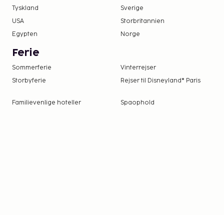
Tyskland
Sverige
USA
Storbritannien
Egypten
Norge
Ferie
Sommerferie
Vinterrejser
Storbyferie
Rejser til Disneyland® Paris
Familievenlige hoteller
Spaophold