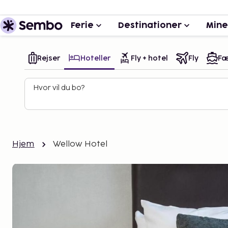
Ferie
Destinationer
Mine
Rejser
Hoteller
Fly + hotel
Fly
Fæ
Hvor vil du bo?
Hjem
Wellow Hotel