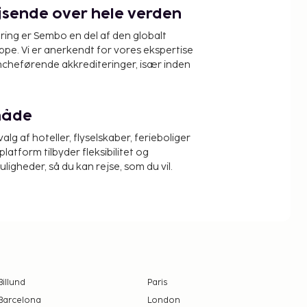
ejsende over hele verden
ring er Sembo en del af den globalt
pe. Vi er anerkendt for vores ekspertise
ncheførende akkrediteringer, især inden
måde
alg af hoteller, flyselskaber, ferieboliger
platform tilbyder fleksibilitet og
igheder, så du kan rejse, som du vil.
Billund
Paris
Barcelona
London