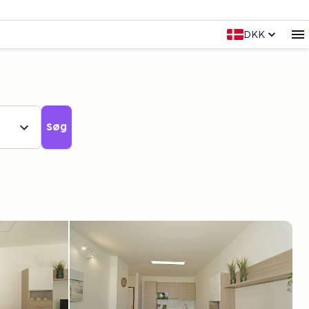
DKK
Søg