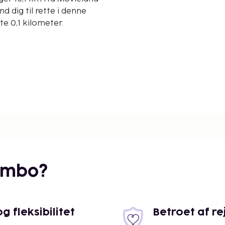
 dig til rette i denne
te 0,1 kilometer.
embo?
 fleksibilitet
Betroet af r