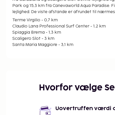
Park og 15,3 km fra Canevaworld Aqua Paradise. Find
lejlighed. De viste afstande er afrundet til nærmes
Terme Virgilio - 0,7 km
Claudio Lana Professional Surf Center - 1,2 km
Spiaggia Brema - 1,3 km
Scaligero Slot - 3 km
Santa Maria Maggiore - 3,1 km
Centro Benessere Termale Aquaria - 3,5 km
San Pietro Kirke - 3,8 km
Le Ninfee del Garda-vandlandet - 3,9 km
Catullos Grotte - 3,9 km
Jamaica Beach - 4,4 km
Bracco Baldo Strand - 6,2 km
Hvorfor vælge S
Zenato-vingården - 6,4 km
Maratona Havn - 6,4 km
San Martino della Battaglia-tårnet - 6,7 km
Desenzano-slottet - 6,8 km
Uovertruffen værdi og
Den nærmeste lufthavn er: