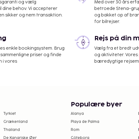
isgaranti og vælg
Med over 30 års erfa
il dine behov. Vi accepterer
betroede Stena-grup
en sikker og nem transaktion.
og bakket op af bra
for bilrejser.
det.
tningsstedet. Gebyrer
ng
Rejs på din 
res enkle bookingsystem. Brug
Vælg fra et bredt udv
 nat, op til 7 nætter.
at sammenligne priser og finde
og aktiviteter. Vores 
 i vores
bæredygtige rejsemul
det har oplyst.
 på
e deres pas.
ikke overføres mere end
ted. Kontakt
Populære byer
i
Tyrkiet
Alanya
r.
Grækenland
Playa de Palma
ret i overnatningsstedets
Thailand
Rom
De Kanariske Øer
Göteborg