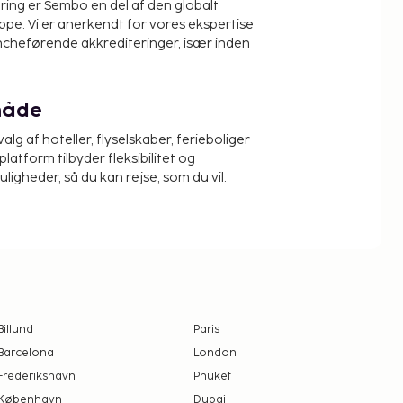
ring er Sembo en del af den globalt
pe. Vi er anerkendt for vores ekspertise
ncheførende akkrediteringer, især inden
måde
alg af hoteller, flyselskaber, ferieboliger
platform tilbyder fleksibilitet og
igheder, så du kan rejse, som du vil.
Billund
Paris
Barcelona
London
Frederikshavn
Phuket
København
Dubai