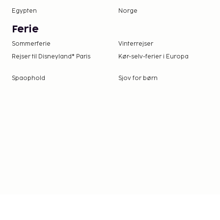
Egypten
Norge
Ferie
Sommerferie
Vinterrejser
Rejser til Disneyland® Paris
Kør-selv-ferier i Europa
Spaophold
Sjov for børn