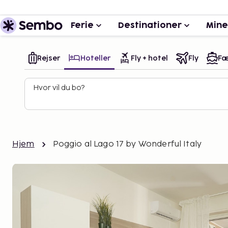
Ferie
Destinationer
Mine
Rejser
Hoteller
Fly + hotel
Fly
Fæ
Hvor vil du bo?
Hjem
Poggio al Lago 17 by Wonderful Italy