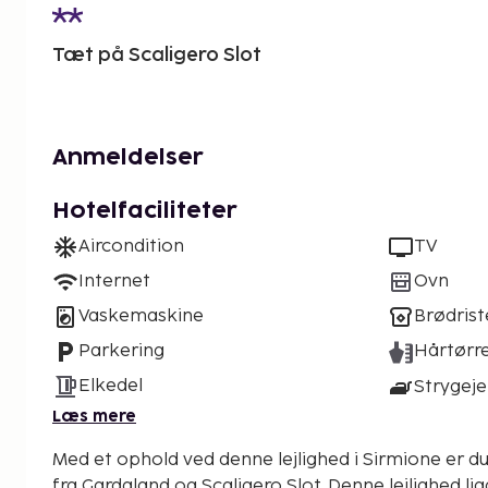
Tæt på Scaligero Slot
Anmeldelser
Hotelfaciliteter
Aircondition
TV
Internet
Ovn
Vaskemaskine
Brødrist
Parkering
Hårtørr
Elkedel
Strygeje
Læs mere
Med et ophold ved denne lejlighed i Sirmione er du
fra Gardaland og Scaligero Slot. Denne lejlighed ligger 15,1 km fra Movieland