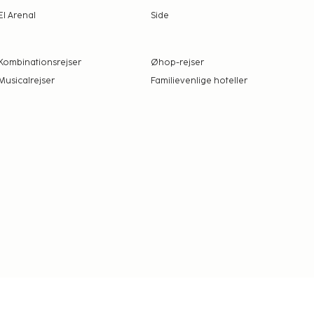
El Arenal
Side
Kombinationsrejser
Øhop-rejser
Musicalrejser
Familievenlige hoteller