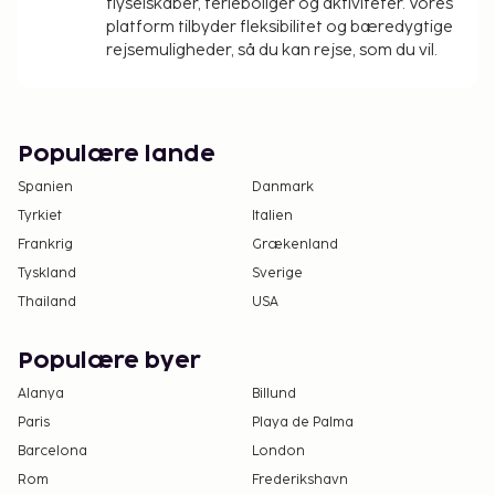
flyselskaber, ferieboliger og aktiviteter. Vores
platform tilbyder fleksibilitet og bæredygtige
rejsemuligheder, så du kan rejse, som du vil.
Populære lande
Spanien
Danmark
Tyrkiet
Italien
Frankrig
Grækenland
Tyskland
Sverige
Thailand
USA
Populære byer
Alanya
Billund
Paris
Playa de Palma
Barcelona
London
Rom
Frederikshavn