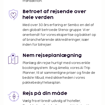
transaktion.
tilbyder desuden hjælp med udflugter/billetter og
picnicområde.
Betroet af rejsende over
Tillægsgebyr for kæledyr: USD 50 pr. enhed, pr.
hele verden
ophold (maks. USD 2 pr. ophold)
Med over 30 års erfaring er Sembo en del af
Der opkræves ikke gebyrer for servicedyr
den globalt betroede Stena-gruppe. Vi er
anerkendt for vores ekspertise og bakket op
Ovenstående liste er muligvis ikke fuldstændig.
af brancheførende akkrediteringer, især
Gebyrer og depositummer inkluderer muligvis ikke
inden for bilrejser.
skat og kan ændres uden varsel.
Nem rejseplanlægning
Planlæg din rejse hurtigt med vores enkle
bookingsystem. Brug Amelia, vores AI Trip
Planner, til at sammenligne priser og finde de
bedste tilbud, med sikkerheden i vores
pakkebeskyttelsesplan.
Rejs på din måde
Vælg fra et bredt udvalg af hoteller,