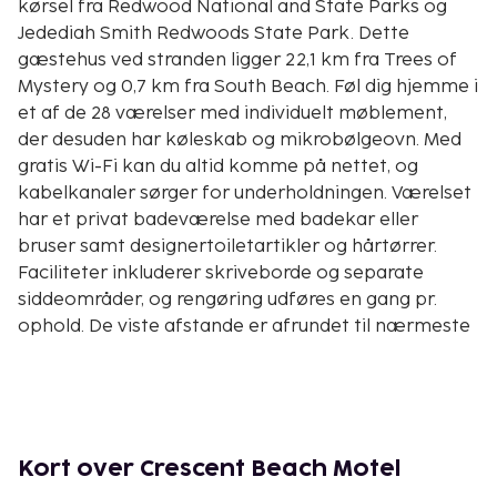
kørsel fra Redwood National and State Parks og
Jedediah Smith Redwoods State Park. Dette
gæstehus ved stranden ligger 22,1 km fra Trees of
Mystery og 0,7 km fra South Beach. Føl dig hjemme i
et af de 28 værelser med individuelt møblement,
der desuden har køleskab og mikrobølgeovn. Med
gratis Wi-Fi kan du altid komme på nettet, og
kabelkanaler sørger for underholdningen. Værelset
har et privat badeværelse med badekar eller
bruser samt designertoiletartikler og hårtørrer.
Faciliteter inkluderer skriveborde og separate
siddeområder, og rengøring udføres en gang pr.
ophold. De viste afstande er afrundet til nærmeste
0,1 kilometer.
South Beach - 0,7 km
Elk Valley Casino - 1,6 km
Crescent City Harbor - 1,8 km
Redwood National and State Parks - 2,1 km
Kort over Crescent Beach Motel
Jedediah Smith Redwoods State Park - 2,1 km