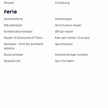
Phuket
Göteborg
Ferie
Sommerferie
Vinterrejser
Afbudsrejser
All Inclusive-rejser
Kombinationsrejser
Øhop-rejser
Rejser til Disneyland® Paris
Kør-selv-ferier i Europa
Skirejser – find din perfekte
Sportsrejser
skiferie
Musicalrejser
Familievenlige hoteller
Spaophold
Sjov for børn