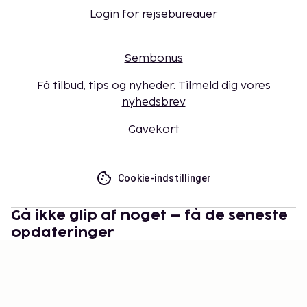
Login for rejsebureauer
Sembonus
Få tilbud, tips og nyheder. Tilmeld dig vores
nyhedsbrev
Gavekort
Cookie-indstillinger
Gå ikke glip af noget – få de seneste
opdateringer
Hold dig opdateret med det nyeste fra os! Få
rejsetips, inspiration og adgang til eksklusive tilbud.