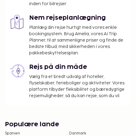
inden for bilrejser.
Gebyrer og depositummer inkluderer muligvis ikke
skat og kan ændres uden varsel.
Nem rejseplanlægning
Ingen kæledyr er tilladt på hotellet. Dette
Planlæg din rejse hurtigt med vores enkle
gælder også servicedyr som f.eks. førerhunde.
bookingsystem. Brug Amelia, vores AI Trip
Planner, til at sammenligne priser og finde de
bedste tilbud, med sikkerheden i vores
pakkebeskyttelsesplan.
Rejs på din måde
Vælg fra et bredt udvalg af hoteller,
flyselskaber, ferieboliger og aktiviteter. Vores
platform tilbyder fleksibilitet og bæredygtige
rejsemuligheder, så du kan rejse, som du vil.
Populære lande
Spanien
Danmark