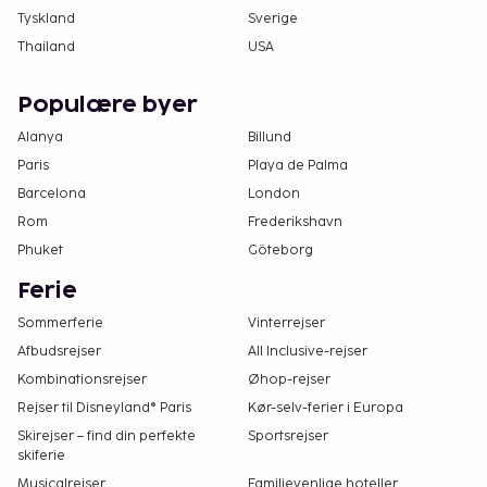
Tyskland
Sverige
Thailand
USA
Populære byer
Alanya
Billund
Paris
Playa de Palma
Barcelona
London
Rom
Frederikshavn
Phuket
Göteborg
Ferie
Sommerferie
Vinterrejser
Afbudsrejser
All Inclusive-rejser
Kombinationsrejser
Øhop-rejser
Rejser til Disneyland® Paris
Kør-selv-ferier i Europa
Skirejser – find din perfekte
Sportsrejser
skiferie
Musicalrejser
Familievenlige hoteller