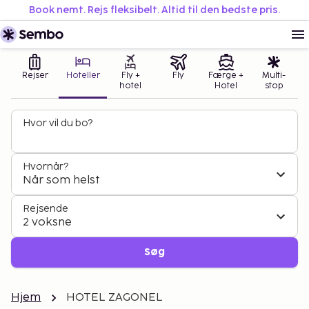
Book nemt. Rejs fleksibelt. Altid til den bedste pris.
Rejser
Hoteller
Fly +
Fly
Færge +
Multi-
hotel
Hotel
stop
Hvor vil du bo?
Hvornår?
Når som helst
Rejsende
2 voksne
Søg
Hjem
HOTEL ZAGONEL