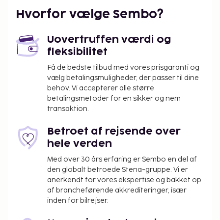
Gæsterne har blandt andet adgang til en døgnåben
Hvorfor vælge Sembo?
reception, bagageopbevaring og vaskeri. Gratis
selvstændig parkering er til rådighed på stedet. Gør
Uovertruffen værdi og
brug af praktiske faciliteter, såsom concierge-
fleksibilitet
tjenester, fælles stue og automat. Tag et smut forbi
den lokale købmand/dagligvarebutik, der betjener
Få de bedste tilbud med vores prisgaranti og
vælg betalingsmuligheder, der passer til dine
HOTEL ZAGONEL s gæster. Gratis komplet
behov. Vi accepterer alle større
morgenmad serveres dagligt fra kl. 06.30 til kl.
betalingsmetoder for en sikker og nem
09.00.
transaktion.
Tillægsgebyr for parkeringsservice: BRL 20 pr.
nat
Betroet af rejsende over
Gebyr for nærliggende parkering: 20 BRL pr. nat
hele verden
(10 meter væk)
Med over 30 års erfaring er Sembo en del af
Ovenstående liste er muligvis ikke fuldstændig.
den globalt betroede Stena-gruppe. Vi er
anerkendt for vores ekspertise og bakket op
Gebyrer og depositummer inkluderer muligvis ikke
af brancheførende akkrediteringer, især
skat og kan ændres uden varsel.
inden for bilrejser.
Forældre eller værger, der rejser med et barn