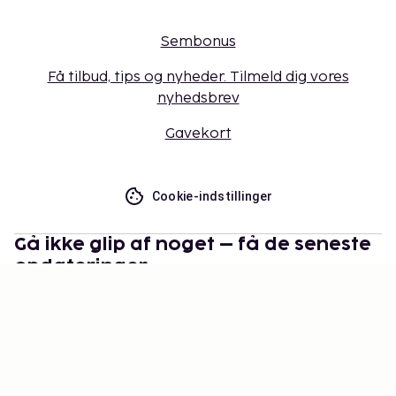
Sembonus
Få tilbud, tips og nyheder. Tilmeld dig vores
nyhedsbrev
Gavekort
Cookie-indstillinger
Gå ikke glip af noget – få de seneste
opdateringer
Hold dig opdateret med det nyeste fra os! Få
rejsetips, inspiration og adgang til eksklusive tilbud.
Abonner