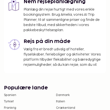
under 18 år, skal fremvise barnets fødselsattest
Nem rejseplanlægning
eller billed-ID (f.eks. pas) ved indtjekning. Ved
Planlæg din rejse hurtigt med vores enkle
internationale rejser til Brasilien, hvor barnet
bookingsystem. Brug Amelia, vores AI Trip
kun rejser med en forælder eller værge, skal
Planner, til at sammenligne priser og finde de
den pågældende forælder eller værge – ud
bedste tilbud, med sikkerheden i vores
over barnets fødselsattest og billed-ID - også
pakkebeskyttelsesplan.
fremvise et samtykke, der er bekræftet
notarielt og underskrevet af begge forældre. I
Rejs på din måde
tilfælde af at den pågældende forælder eller
Vælg fra et bredt udvalg af hoteller,
værge ikke kan/vil give dette samtykke, er en
flyselskaber, ferieboliger og aktiviteter. Vores
retslig bemyndigelse påkrævet. Personer, der
platform tilbyder fleksibilitet og bæredygtige
planlægger at rejse til Brasilien med børn, skal
rejsemuligheder, så du kan rejse, som du vil.
kontakte det brasilianske konsulat forud for
rejsen for at få yderligere oplysninger.
Populære lande
Spanien
Danmark
Tyrkiet
Italien
Frankrig
Grækenland