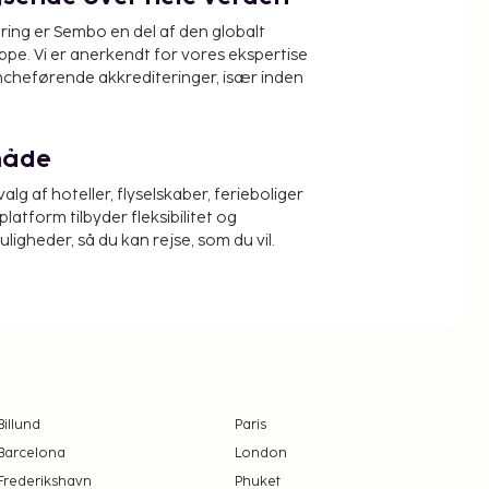
ring er Sembo en del af den globalt
pe. Vi er anerkendt for vores ekspertise
ncheførende akkrediteringer, især inden
måde
alg af hoteller, flyselskaber, ferieboliger
platform tilbyder fleksibilitet og
igheder, så du kan rejse, som du vil.
Billund
Paris
Barcelona
London
Frederikshavn
Phuket