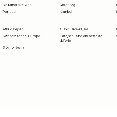
De Kanariske Øer
Göteborg
Portugal
Istanbul
Afbudsrejser
All Inclusive-rejser
Kør-selv-ferier i Europa
Skirejser – find din perfekte
skiferie
Sjov for børn