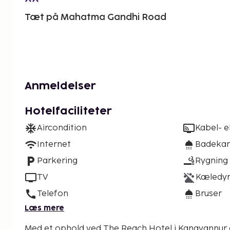
Tæt på Mahatma Gandhi Road
Anmeldelser
Hotelfaciliteter
Aircondition
Kabel- el
Internet
Badekar 
Parkering
Rygning 
TV
Kæledyr 
Telefon
Bruser
Læs mere
Med et ophold ved The Reach Hotel i Kanayannur 