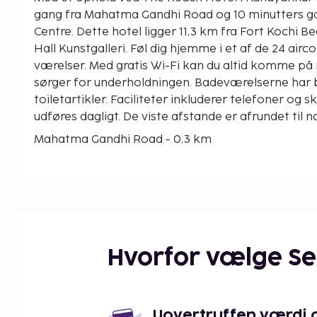
gang fra Mahatma Gandhi Road og 10 minutters gan
Centre. Dette hotel ligger 11,3 km fra Fort Kochi Beach og 1 km fra Durbar
Hall Kunstgalleri. Føl dig hjemme i et af de 24 air
værelser. Med gratis Wi-Fi kan du altid komme på 
sørger for underholdningen. Badeværelserne har b
toiletartikler. Faciliteter inkluderer telefoner og 
udføres dagligt. De viste afstande er afrundet til
Mahatma Gandhi Road - 0,3 km
Cochin Cultural Centre - 0,8 km
Durbar Hall Kunstgalleri - 0,9 km
Cochin Skibsværft - 1,2 km
Marine Drive - 2 km
Centre Square Mall - 2,1 km
Gurudwara Sri Guru Singh Sabha - 2,1 km
Hvorfor vælge S
Regnbue Hængebro - 2,7 km
Sri Ramakrishna Advaita Ashrama - 3,1 km
Kerala Museum for Folkehistorie - 4,3 km
Janardhanaswamy Tempel - 4,8 km
Uovertruffen værdi og