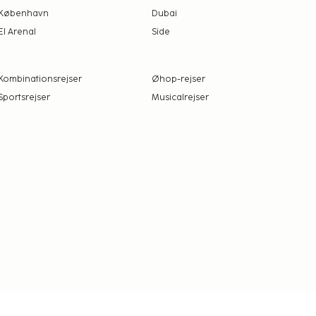
København
Dubai
El Arenal
Side
Kombinationsrejser
Øhop-rejser
Sportsrejser
Musicalrejser