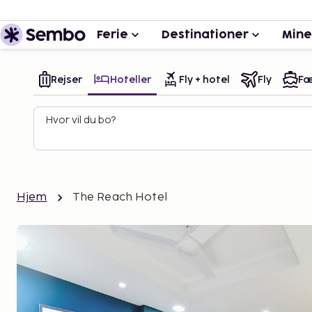
Ferie
Destinationer
Mine
Rejser
Hoteller
Fly + hotel
Fly
Fæ
Hvor vil du bo?
Hjem
The Reach Hotel