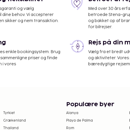
isgaranti og vælg
Med over 30 års erfa
il dine behov. Vi accepterer
betroede Stena-grup
en sikker og nem transaktion.
og bakket op af bra
for bilrejser.
nale Lufthavn (COK) -
ng
Rejs på din 
ngscenter, en døgnåben
res enkle bookingsystem. Brug
Vælg fra et bredt udv
g parkering er til
at sammenligne priser og finde
og aktiviteter. Vores 
, inklusive gratis trådløs
 i vores
bæredygtige rejsemul
Populære byer
Tyrkiet
Alanya
Grækenland
Playa de Palma
Thailand
Rom