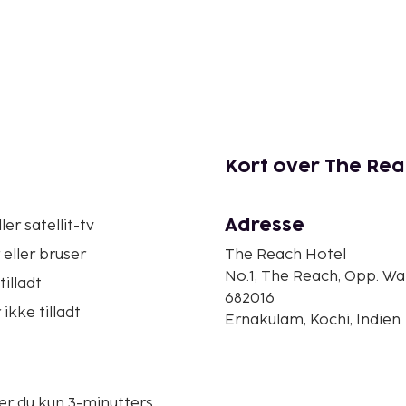
Kort over The Rea
Adresse
ler satellit-tv
eller bruser
The Reach Hotel
No.1, The Reach, Opp. Wa
tilladt
682016
ikke tilladt
Ernakulam, Kochi, Indien
er du kun 3-minutters