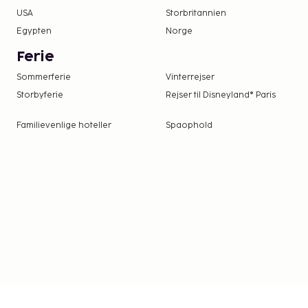
USA
Storbritannien
Egypten
Norge
Ferie
Sommerferie
Vinterrejser
Storbyferie
Rejser til Disneyland® Paris
Familievenlige hoteller
Spaophold