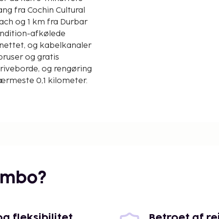
g fra Cochin Cultural
condition-afkølede
nettet, og kabelkanaler
ruser og gratis
skriveborde, og rengøring
 nærmeste 0,1 kilometer.
embo?
 fleksibilitet
Betroet af r