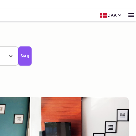
DKK
Søg