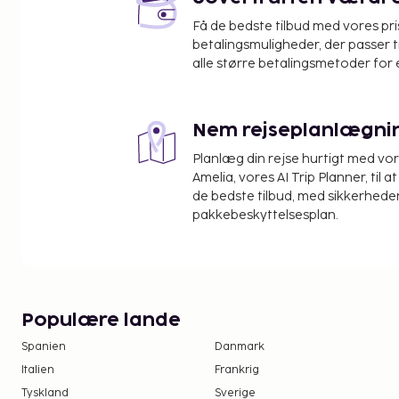
Jawaharlal Nehru Stadion - 6 km
Få de bedste tilbud med vores pr
Bolgatty Palace - 6,3 km
betalingsmuligheder, der passer t
Rameshwaram-templet - 6,9 km
alle større betalingsmetoder for 
Ernakulatthappan Templet - 7,2 km
Den nærmeste store lufthavn er Cochin Internatio
36,8 km
Nem rejseplanlægni
Gæsterne har blandt andet adgang til et forretni
Planlæg din rejse hurtigt med vo
reception og bagageopbevaring. Gratis selvstændi
Amelia, vores AI Trip Planner, til 
rådighed på stedet. Gør brug af praktiske faciliteter
de bedste tilbud, med sikkerheden
pakkebeskyttelsesplan.
internetadgang og automat.
Populære lande
Spanien
Danmark
Italien
Frankrig
Tyskland
Sverige