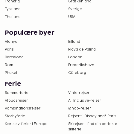
Frankrig
Grækenland
Tyskland
Sverige
Thailand
USA
Populære byer
Alanya
Billund
Paris
Playa de Palma
Barcelona
London
Rom
Frederikshavn
Phuket
Göteborg
Ferie
Sommerferie
Vinterrejser
Afbudsrejser
All Inclusive-rejser
Kombinationsrejser
Øhop-rejser
Storbyferie
Rejser til Disneyland® Paris
Kør-selv-ferier i Europa
Skirejser – find din perfekte
skiferie