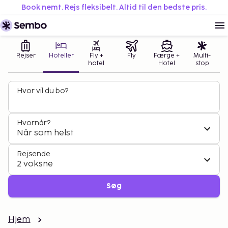
Book nemt. Rejs fleksibelt. Altid til den bedste pris.
Rejser
Hoteller
Fly +
Fly
Færge +
Multi-
hotel
Hotel
stop
Hvor vil du bo?
Hvornår?
Når som helst
Rejsende
2 voksne
Søg
Hjem