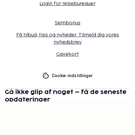
Login for rejsebureauer
Sembonus
Få tilbud, tips og nyheder. Tilmeld dig vores
nyhedsbrev
Gavekort
Cookie-indstillinger
Gå ikke glip af noget – få de seneste
opdateringer
Hold dig opdateret med det nyeste fra os! Få
rejsetips, inspiration og adgang til eksklusive tilbud.