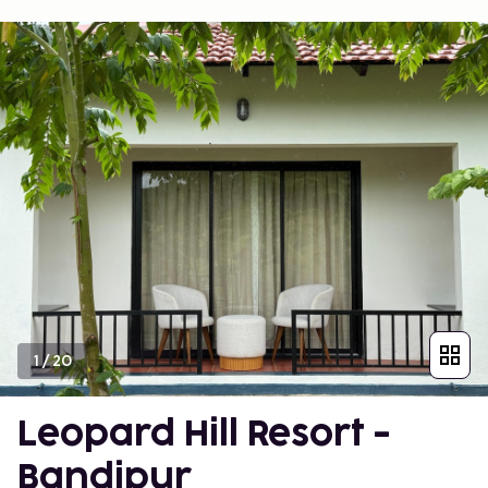
1
/
20
Leopard Hill Resort -
Bandipur