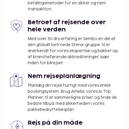
Gebyr for ekstra seng: 2500.0 INR pr. dag
betalingsmetoder for en sikker og nem
transaktion.
Ovenstående liste er muligvis ikke fuldstændig.
Gebyrer og depositummer inkluderer muligvis ikke
Betroet af rejsende over
skat og kan ændres uden varsel.
hele verden
Ingen kæledyr er tilladt på hotellet. Dette
Med over 30 års erfaring er Sembo en del af
gælder også servicedyr som f.eks. førerhunde.
den globalt betroede Stena-gruppe. Vi er
anerkendt for vores ekspertise og bakket op
af brancheførende akkrediteringer, især
inden for bilrejser.
Nem rejseplanlægning
Planlæg din rejse hurtigt med vores enkle
bookingsystem. Brug Amelia, vores AI Trip
Planner, til at sammenligne priser og finde de
bedste tilbud, med sikkerheden i vores
pakkebeskyttelsesplan.
Rejs på din måde