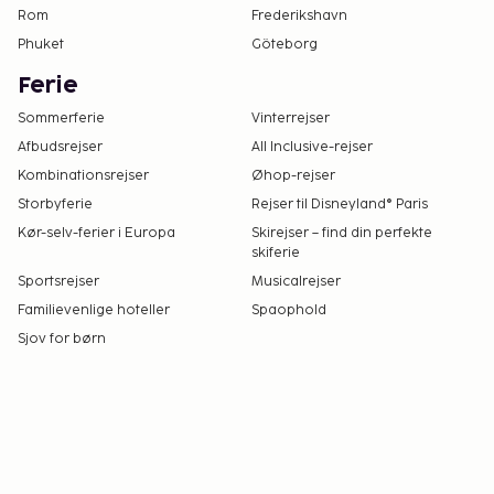
Rom
Frederikshavn
Phuket
Göteborg
Ferie
Sommerferie
Vinterrejser
Afbudsrejser
All Inclusive-rejser
Kombinationsrejser
Øhop-rejser
Storbyferie
Rejser til Disneyland® Paris
Kør-selv-ferier i Europa
Skirejser – find din perfekte
skiferie
Sportsrejser
Musicalrejser
Familievenlige hoteller
Spaophold
Sjov for børn