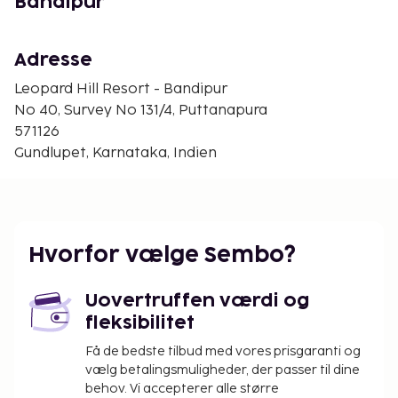
Bandipur
Government Botaniske haver - 38,8 km
Skt. Stephens Kirke - 39,1 km
Wax World - 39,1 km
Adresse
Regeringsmuseum - 39,1 km
Leopard Hill Resort - Bandipur
Kabini-dæmningen - 39,2 km
No 40, Survey No 131/4, Puttanapura
Den nærmeste lufthavn er:
571126
Mysore (MYQ) - 46,3 km
Gundlupet, Karnataka, Indien
>Bengaluru (BLR-Kempegowda Internationale
Lufthavn) - 197,7 km
>
Den foretrukne lufthavn for Leopard Hill Resort -
Hvorfor vælge Sembo?
Bandipur er Bengaluru (BLR-Kempegowda
Internationale Lufthavn).
Uovertruffen værdi og
Gratis selvstændig parkering er til rådighed på
fleksibilitet
stedet. Dette resort har særlige rygeområder. Dette
Få de bedste tilbud med vores prisgaranti og
resort tilbyder roomservice (i et begrænset antal
vælg betalingsmuligheder, der passer til dine
timer) på værelset.
behov. Vi accepterer alle større