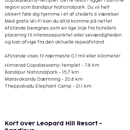
Gopalaswamy-templet. Dette resort ligger i samme
region som Bandipur Nationalpark. Du vil helt
sikkert føle dig hjemme i et af stedets 6 værelser.
Med gratis Wi-Fi kan du altid komme på nettet.
Afstande beregnes som en lige linje fra hotellets
placering til interessepunktet eller seværdigheden
og kan afvige fra den aktuelle rejseafstand.
Afstande vises til nærmeste 0,1 mil eller kilometer.
Himavad Gopalaswamy-templet - 7,8 km
Bandipur Nationalpark - 15,7 km
Maravakandy Dæmning - 20,8 km
Theppakadu Elephant Camp - 21,1 km
Mudumalai Nationalpark - 24,9 km
Needle Rock-udsigtsstedet - 32 km
Kandal Cross Romersk-Katolske Kirke - 33,5 km
Chikkadevamma Mountain Temple - 35,3 km
Pykara Sø - 36,7 km
Kort over Leopard Hill Resort -
Raj Bhavan - 38,5 km