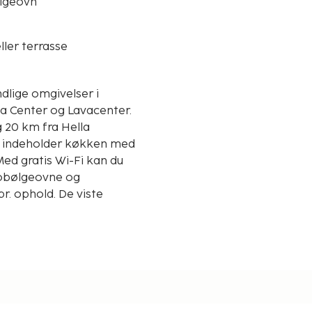
lgeovn
ller terrasse
ndlige omgivelser i
ga Center og Lavacenter.
g 20 km fra Hella
er indeholder køkken med
Med gratis Wi-Fi kan du
krobølgeovne og
r. ophold. De viste