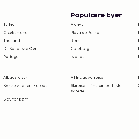
Populære byer
Tyrkiet
Alanya
Grækenland
Playa de Palma
Thailand
Rom
De Kanariske Øer
Göteborg
Portugal
Istanbul
Afbudsrejser
All Inclusive-rejser
Kør-selv-ferier i Europa
Skirejser – find din perfekte
skiferie
Sjov for børn