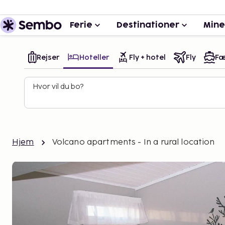
Ferie
Destinationer
Mine
Rejser
Hoteller
Fly + hotel
Fly
Fæ
Hvor vil du bo?
Hjem
Volcano apartments - In a rural location