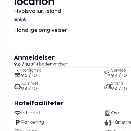
location
Hvolsvöllur, Island
I landlige omgivelser
Anmeldelser
9.6 / 10
af 4 bedømmelser
Renlighed
Service
9.6 / 10
9.4 / 10
Komfort
Stand
9.4 / 10
9.4 / 10
Hotelfaciliteter
Internet
Ovn
Parkering
Hårtørr