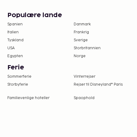
Populære lande
Spanien
Danmark
Italien
Frankrig
Tyskland
Sverige
USA
Storbritannien
Egypten
Norge
Ferie
Sommerferie
Vinterrejser
Storbyferie
Rejser til Disneyland® Paris
Familievenlige hoteller
Spaophold