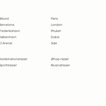
Billund
Paris
Barcelona
London
Frederikshavn
Phuket
København
Dubai
El Arenal
Side
Kombinationsrejser
Øhop-rejser
Sportsrejser
Musicalrejser