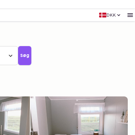
DKK
Søg