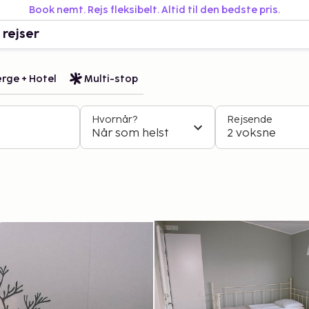
Book nemt. Rejs fleksibelt. Altid til den bedste pris.
 rejser
rge + Hotel
Multi-stop
Hvornår?
Rejsende
Når som helst
2 voksne