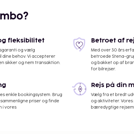
embo?
 fleksibilitet
Betroet af r
isgaranti og vælg
Med over 30 års erfa
il dine behov. Vi accepterer
betroede Stena-grup
en sikker og nem transaktion.
og bakket op af bra
for bilrejser.
stmannaeyar) - 50,9 km
ng
Rejs på din 
det.
rnatte gratis på forældres
res enkle bookingsystem. Brug
Vælg fra et bredt udv
engepladser benyttes.
at sammenligne priser og finde
og aktiviteter. Vores 
 i vores
bæredygtige rejsemul