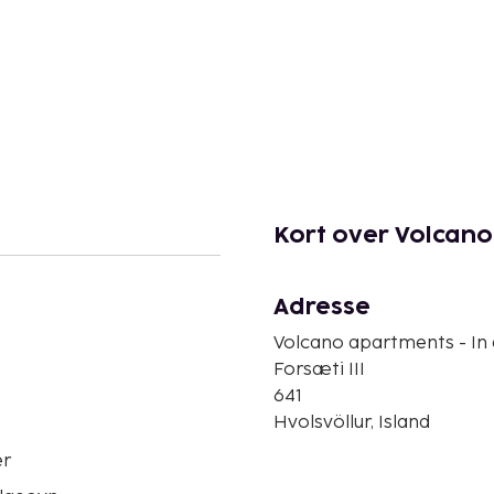
Kort over Volcano 
Adresse
Volcano apartments - In a
Forsæti III
641
Hvolsvöllur, Island
er