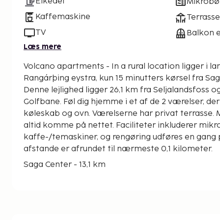
Elkedel
Mikrobø
Kaffemaskine
Terrasse
TV
Balkon e
Læs mere
Volcano apartments - In a rural location ligger i la
Rangárþing eystra, kun 15 minutters kørsel fra Sa
Denne lejlighed ligger 26,1 km fra Seljalandsfoss o
Golfbane. Føl dig hjemme i et af de 2 værelser, d
køleskab og ovn. Værelserne har privat terrasse. 
altid komme på nettet. Faciliteter inkluderer mi
kaffe-/temaskiner, og rengøring udføres en gang p
afstande er afrundet til nærmeste 0,1 kilometer.
Saga Center - 13,1 km
Lavacenter - 13,2 km
Hella Golfbane - 20 km
Hella Huler - 26 km
Seljalandsfoss - 26,1 km