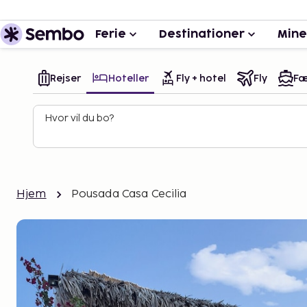
Ferie
Destinationer
Mine
Rejser
Hoteller
Fly + hotel
Fly
Fæ
Hvor vil du bo?
Hjem
Pousada Casa Cecilia