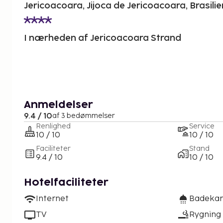
Jericoacoara, Jijoca de Jericoacoara, Brasilie
I nærheden af Jericoacoara Strand
Anmeldelser
9.4 / 10
af 3 bedømmelser
Renlighed
Service
10 / 10
10 / 10
Faciliteter
Stand
9.4 / 10
10 / 10
Hotelfaciliteter
Internet
Badekar 
TV
Rygning 