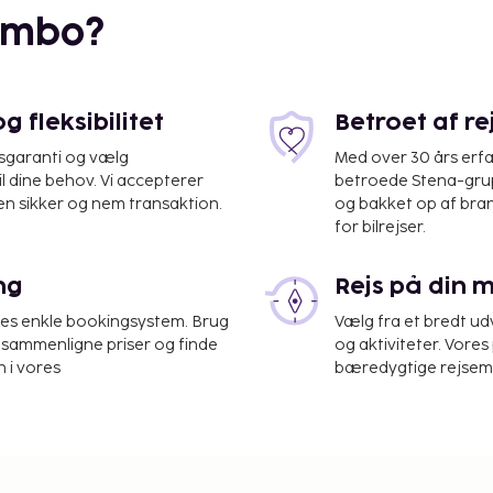
embo?
 fleksibilitet
Betroet af r
isgaranti og vælg
Med over 30 års erfa
il dine behov. Vi accepterer
betroede Stena-grup
en sikker og nem transaktion.
og bakket op af bra
for bilrejser.
er Fortaleza (FOR-Pinto
ng
Rejs på din 
res enkle bookingsystem. Brug
Vælg fra et bredt udv
grænset antal timer.
at sammenligne priser og finde
og aktiviteter. Vores 
t tillægsgebyr (døgnet
 i vores
bæredygtige rejsemul
udsigt, eller du kan nyde
Gratis
kl. 10.00.
on (enkelt)
enkelt) (op til 18 år)