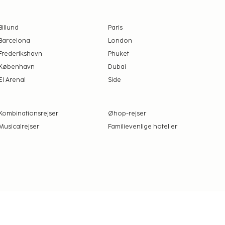
Billund
Paris
Barcelona
London
Frederikshavn
Phuket
København
Dubai
El Arenal
Side
Kombinationsrejser
Øhop-rejser
Musicalrejser
Familievenlige hoteller