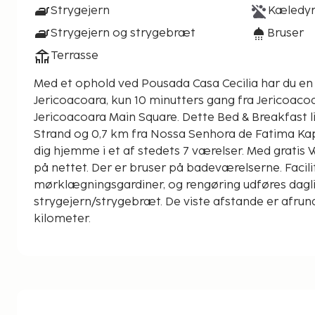
Strygejern
Kæledyr 
Strygejern og strygebræt
Bruser
Terrasse
Med et ophold ved Pousada Casa Cecilia har du en b
Jericoacoara, kun 10 minutters gang fra Jericoaco
Jericoacoara Main Square. Dette Bed & Breakfast ligger 10,8 km fra Preá
Strand og 0,7 km fra Nossa Senhora de Fatima Kapel
dig hjemme i et af stedets 7 værelser. Med gratis
på nettet. Der er bruser på badeværelserne. Facili
mørklægningsgardiner, og rengøring udføres dagl
strygejern/strygebræt. De viste afstande er afrun
kilometer.
Jericoacoara Main Square - 0,6 km
Nossa Senhora de Fatima Kapel - 0,6 km
Jericoacoara Strand - 0,6 km
Malhada-stranden - 0,6 km
Por do Sol Dune - 0,7 km