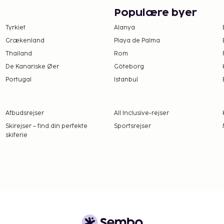
Populære byer
Gebyrer og depositummer
Tyrkiet
Alanya
arsel.
Grækenland
Playa de Palma
under 18 år, skal fremvise
Thailand
Rom
s) ved indtjekning. Ved
De Kanariske Øer
Göteborg
 kun rejser med en
Portugal
Istanbul
rælder eller værge – ud
å fremvise et samtykke,
 begge forældre. I
Afbudsrejser
All Inclusive-rejser
værge ikke kan/vil give
Skirejser – find din perfekte
Sportsrejser
åkrævet. Personer, der
skiferie
al kontakte det
 yderligere oplysninger.