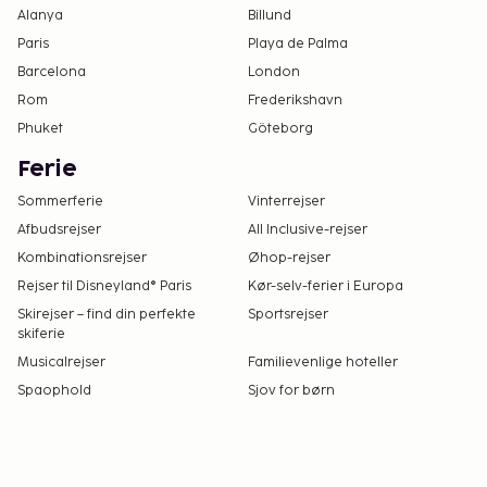
Alanya
Billund
Paris
Playa de Palma
Barcelona
London
Rom
Frederikshavn
Phuket
Göteborg
Ferie
Sommerferie
Vinterrejser
Afbudsrejser
All Inclusive-rejser
Kombinationsrejser
Øhop-rejser
Rejser til Disneyland® Paris
Kør-selv-ferier i Europa
Skirejser – find din perfekte
Sportsrejser
skiferie
Musicalrejser
Familievenlige hoteller
Spaophold
Sjov for børn