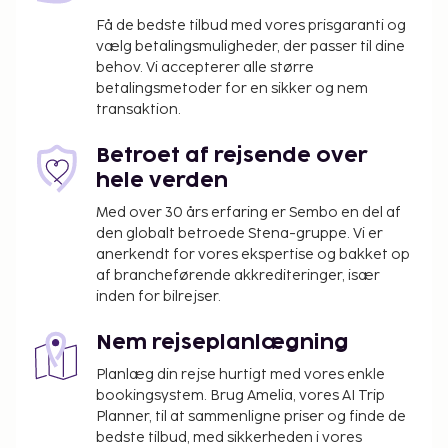
trådløs internetadgang og tv på fællesarealer. Nyd
et måltid på restauranten, eller køb en snack på
Få de bedste tilbud med vores prisgaranti og
vælg betalingsmuligheder, der passer til dine
stedets kaffebar/café. dette hotel har også
behov. Vi accepterer alle større
roomservice (i et begrænset antal timer).
betalingsmetoder for en sikker og nem
transaktion.
Betroet af rejsende over
hele verden
Med over 30 års erfaring er Sembo en del af
den globalt betroede Stena-gruppe. Vi er
anerkendt for vores ekspertise og bakket op
af brancheførende akkrediteringer, især
inden for bilrejser.
Nem rejseplanlægning
Planlæg din rejse hurtigt med vores enkle
bookingsystem. Brug Amelia, vores AI Trip
Planner, til at sammenligne priser og finde de
bedste tilbud, med sikkerheden i vores